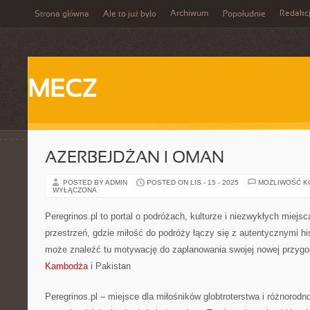
Archiwum
Redakc
Strona główna
Ale to już było
Popołudnie
MECZ
AZERBEJDŻAN I OMAN
POSTED BY ADMIN
POSTED ON LIS - 15 - 2025
MOŻLIWOŚĆ 
WYŁĄCZONA
Peregrinos.pl to portal o podróżach, kulturze i niezwykłych miejs
przestrzeń, gdzie miłość do podróży łączy się z autentycznymi h
może znaleźć tu motywację do zaplanowania swojej nowej przygo
Kambodża
i Pakistan
Peregrinos.pl – miejsce dla miłośników globtroterstwa i różnorodno