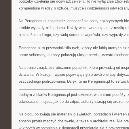
potrzeby dzielenia się doświadczeniem. To nie wyłącznie zbiór rela
kompendium wiedzy o sztuce, muzyce i codzienności odwiedzany
Na Peregrinos.pl znajdziesz jednocześnie opisy egzotycznych kie
krótkie wyjazdy bliżej domu. Każdy wpis tworzony jest z myślą o
niezależnie od tego, czy wolą samotne wędrówki, czy wyjazdy z r
Peregrinos.pl to przewodnik dla tych, którzy nie lubią utartych sz
same schematy, autorzy pokazują ukryte perełki, często nieobec
Na stronie znajdziesz obszerne poradniki, które prowadzą od inspi
działania. W każdym wpisie pojawiają się sprawdzone tipy dotyczą
oszczędnego podróżowania. Dzięki temu Peregrinos.pl to serwis łą
Jednym z filarów Peregrinos.pl jest człowiek w centrum podróży.
odwiedzane miejsca jak tło do zdjęć, autorzy starają się zrozumi
Na blogu pojawiają się materiały o świętach, obrzędach i wierzeni
sposób przetłumaczyć dosłownie, a także o architekturze. Nie bra
w których wspomnienia z degustacji przeplatają się z praktyczny