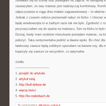
zerwałam się do szkoły oraz pobiegłam na zajęcia. W następnej k
zauważyłam, że owy materac jest nadzwyczaj komfortowy. Komfo
odpoczywania w ciągu dnia miałam zagwarantowany – to właśnie d
Jednak z czasem rodzice postanowili nabyć mi łóżko. I chociaż 
będę wniebowzięta to w żadnym razie tak nie było. Zgodność z rz
przyzwyczaiłam się do spania na materacu. Sen na łóżku to było 
Dzisiaj, kiedy mam osobiste mieszkanie posiadam materac, na 
położyć. Taka sentymentalna podróż w dawne epoki. Bo choć dla
lateksowy zawsze będą solidnym sposobem na barwne sny, dla m
kojarzyły się zawsze ze wszystkim, co optymalne.
źródło:
———————————
1.
przejdź do artykułu
2.
artykuł tutaj
3.
http://bull-dobser.de
4.
więcej treści
5.
http://bv-rodenbach.de
CATEGORIES:
MIEJSCA I LOKALE