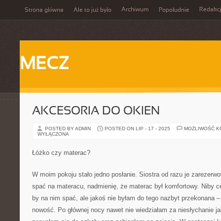
Archiwum
Redakc
Strona główna
Ale to już było
Popołudnie
MECZ
AKCESORIA DO OKIEN
POSTED BY ADMIN
POSTED ON LIP - 17 - 2025
MOŻLIWOŚĆ 
WYŁĄCZONA
Łóżko czy materac?
W moim pokoju stało jedno posłanie. Siostra od razu je zarezerwo
spać na materacu, nadmienię, że materac był komfortowy. Niby c
by na nim spać, ale jakoś nie byłam do tego nazbyt przekonana – 
nowość. Po głównej nocy nawet nie wiedziałam za niesłychanie ja