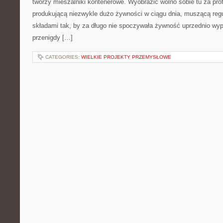
tworzy mieszalniki kontenerowe. Wyobrazić wolno sobie tu za prof
produkującą niezwykle dużo żywności w ciągu dnia, muszącą regu
składami tak, by za długo nie spoczywała żywność uprzednio wy
przenigdy […]
CATEGORIES:
WIELKIE PROJEKTY PRZEMYSŁOWE