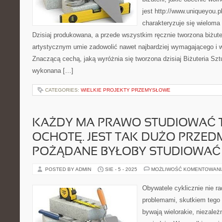
jest http://www.uniqueyou.pl
charakteryzuje się wieloma
Dzisiaj produkowana, a przede wszystkim ręcznie tworzona biżute
artystycznym umie zadowolić nawet najbardziej wymagającego i 
Znaczącą cechą, jaką wyróżnia się tworzona dzisiaj Biżuteria Szt
wykonana […]
CATEGORIES:
WIELKIE PROJEKTY PRZEMYSŁOWE
KAŻDY MA PRAWO STUDIOWAĆ T
OCHOTĘ. JEST TAK DUŻO PRZEDM
POŻĄDANE BYŁOBY STUDIOWAĆ
POSTED BY ADMIN
SIE - 5 - 2025
MOŻLIWOŚĆ KOMENTOWAN
Obywatele cyklicznie nie r
problemami, skutkiem tego
bywają wielorakie, niezależn