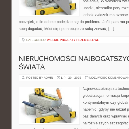
posiadają. W wszelkim zwią
upadki, nierzadko pary roz
jednak związek ma szansę n
początek, o ile dobrze podejdzie się do problemu. Jeśli para ma p
sobą dogadać, kłóci się i potrzebuje ze sobą zerwać, […]
CATEGORIES:
WIELKIE PROJEKTY PRZEMYSŁOWE
NIERUCHOMOŚCI NAJBOGATSZYC
ŚWIATA
POSTED BY ADMIN
LIP - 20 - 2025
MOŻLIWOŚĆ KOMENTOWAN
Najnowocześniejsza techno
globalizacja i formacja korp
kontynentalnym czy global
napełnić, gdyby nie udział 
baz danych oraz wprawnej e
najróżniejszych szczegółach