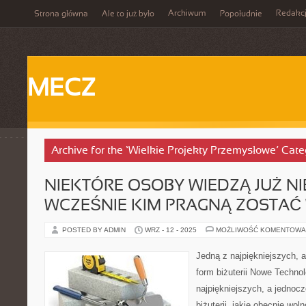
Archiwum
Redakc
Strona główna
Ale to już było
Popołudnie
MECZ
Archive for the ‘Wielkie Projekty Przemysłowe’ Cate
NIEKTÓRE OSOBY WIEDZĄ JUŻ NI
WCZEŚNIE KIM PRAGNĄ ZOSTAĆ 
POSTED BY ADMIN
WRZ - 12 - 2025
MOŻLIWOŚĆ KOMENTOWA
Jedną z najpiękniejszych, 
form biżuterii Nowe Technol
najpiękniejszych, a jednoc
biżuterii, jakie obecnie wol