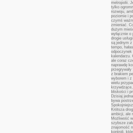
metropolii. 
tylko ogromn
rozwoju, amb
poziomie i p
czymś ważny
zmieniać. C
dużym mieśc
wyłącznie o 
drogie usług
są jednym z
tempo, hałas
odpoczynek 
kalendarzu.
ale coraz cz
naprawdę kor
przegrywały 
z brakiem p
wyborem i z 
wielu przypa
krzywdzące, 
bliskości i p
Dzisiaj jedn
bywa postrz
Spokojniejs
Krótsza drog
ambicji, al
Możliwość wy
szybsze zał
znajomość na
kontroli, kt