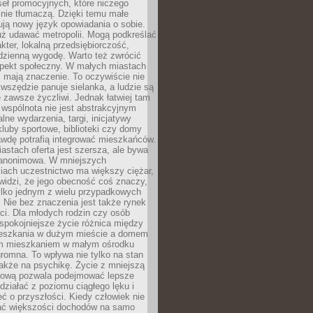
eł promocyjnych, które niczego
nie tłumaczą. Dzięki temu małe
ją nowy język opowiadania o sobie.
uż udawać metropolii. Mogą podkreślać
kter, lokalną przedsiębiorczość,
odzienną wygodę. Warto też zwrócić
pekt społeczny. W małych miastach
ż mają znaczenie. To oczywiście nie
wszędzie panuje sielanka, a ludzie są
 zawsze życzliwi. Jednak łatwiej tam
 wspólnota nie jest abstrakcyjnym
lne wydarzenia, targi, inicjatywy
kluby sportowe, biblioteki czy domy
awdę potrafią integrować mieszkańców.
stach oferta jest szersza, ale bywa
j anonimowa. W mniejszych
iach uczestnictwo ma większy ciężar,
widzi, że jego obecność coś znaczy,
tylko jednym z wielu przypadkowych
 Nie bez znaczenia jest także rynek
ci. Dla młodych rodzin czy osób
spokojniejsze życie różnica między
eszkania w dużym mieście a domem
m mieszkaniem w małym ośrodku
romna. To wpływa nie tylko na stan
także na psychikę. Życie z mniejszą
nsową pozwala podejmować lepsze
 działać z poziomu ciągłego lęku i
eć o przyszłości. Kiedy człowiek nie
ć większości dochodów na samo