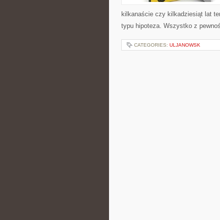
kilkanaście czy kilkadziesiąt lat
typu hipoteza. Wszystko z pewnoś
CATEGORIES:
ULJANOWSK