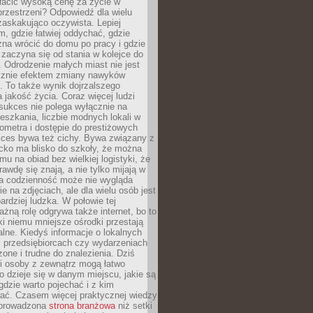
łacić wysoką cenę za życie w
przestrzeni? Odpowiedź dla wielu
zaskakująco oczywista. Lepiej
, gdzie łatwiej oddychać, gdzie
na wrócić do domu po pracy i gdzie
zaczyna się od stania w kolejce do
 Odrodzenie małych miast nie jest
cznie efektem zmiany nawyków
 To także wynik dojrzalszego
a jakość życia. Coraz więcej ludzi
sukces nie polega wyłącznie na
eszkania, liczbie modnych lokali w
lometra i dostępie do prestiżowych
kces bywa też cichy. Bywa związany z
cko ma blisko do szkoły, że można
mu na obiad bez wielkiej logistyki, że
rawdę się znają, a nie tylko mijają w
ka codzienność może nie wygląda
ie na zdjęciach, ale dla wielu osób jest
ardziej ludzka. W połowie tej
żną rolę odgrywa także internet, bo to
ki niemu mniejsze ośrodki przestają
alne. Kiedyś informacje o lokalnych
, przedsiębiorcach czy wydarzeniach
zone i trudne do znalezienia. Dziś
i osoby z zewnątrz mogą łatwo
o dzieje się w danym miejscu, jakie są
gdzie warto pojechać i z kim
ać. Czasem więcej praktycznej wiedzy
 prowadzona
strona branżowa
niż setki