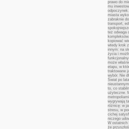
prawo do mie
mu inwestowa
odpoczynek.
miasta wyko
zabraknie do
transport, e
spokojniejsz
też odwaga 
kompleksów.
kopiować wie
wtedy krok z
innym: na ska
życia i możl
funkcjonalny
może właśni
etapu, w któ
traktowane j
wybór. Nie d
Świat po lat
nieustannym
to, co stabi
użyteczne. 
metropoliami
wygrywają t
różnicę: w j
stresu, w po
cichej satys
niczego udo
W ostatnich 
że przyszłoś