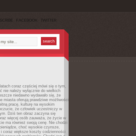
SCRIBE
FACEBOOK
TWITTER
latach coraz częściej mówi się o tym,
ć nie należy wyłącznie do wielkich
Jeszcze niedawno wydawało się, że
e miasta oferują prawdziwe możliwości
itną pracę, kulturę na wysokim
oczucie, że człowiek uczestniczy w
m. Dziś ten obraz zaczyna się
oraz więcej osób zauważa, że życie w
ie ma również swoją cenę. Nie chodzi
pieniądze, choć wysokie czynsze,
i i coraz większe koszty codzienności