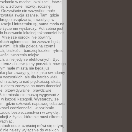
szkania w modnej lokalizacji, łatwiej
ć w zdrowie, rozwój, rodzinę i
 Oczywiście nie wszystkie małe
rzystają swoją szansę. Tam, gdzie
brego zarządzania, inwestycji w
dukację i infrastrukturę, sama moda na
e życie nie wystarczy. Potrzebna jest
do budowania lokalnej tożsamości bez
 Mniejsze ośrodki nie powinny
lkich aglomeracji, bo zawsze będą
a nimi. Ich siła polega na czymś
li, bliskości, bardziej ludzkim rytmie
iwości tworzenia miejsc
ch, a nie jedynie efektownych. Być
e teraz obserwujemy początek nowego
rym małe miasta nie będą już
ako plan awaryjny, lecz jako świadomy
la wszystkich, ale dla bardzo wielu.
ach zachwytu nad prędkością, skalą i
 ruchem zaczyna na nowo doceniać
lne, przewidywalne i prawdziwie
Małe miasta nie muszą wygrywać z
 w każdej kategorii. Wystarczy, że
am, gdzie człowiek naprawdę odczuwa
akości codzienności, w poziomie
czuciu bezpieczeństwa i w zwykłej,
fakcji z życia, które nie musi nikomu
wadniać.
latach coraz częściej mówi się o tym,
ć nie należy wyłącznie do wielkich