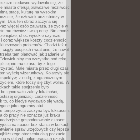
Jeszcze niedawno wydawało się, że
e miasta oferują prawdziwe możliwości
itną pracę, kulturę na wysokim
oczucie, że człowiek uczestniczy w
m. Dziś ten obraz zaczyna się
oraz więcej osób zauważa, że życie w
ie ma również swoją cenę. Nie chodzi
pieniądze, choć wysokie czynsze,
i i coraz większe koszty codzienności
 kluczowych problemów. Chodzi też o
, ciągły pośpiech i wrażenie, że nawet
trzeba tam planować jak zadanie w
 Człowiek niby ma wszystko pod ręką,
ęściej nie ma czasu, by z tego
zystać. Małe miasta przez długi czas
ten wyścig wizerunkowy. Kojarzyły się
erspektyw, z nudą, z ograniczonym
życiem, które toczy się zbyt wolno. W
dkach takie spojrzenie było
bo ignorowało zalety lokalności,
rostszej organizacji codzienności.
ak to, co kiedyś wydawało się wadą,
egane jako ogromny atut.
ze tempo życia zaczyna być luksusem.
a do pracy nie oznacza już braku
e mądrzejsze gospodarowanie czasem.
jścia na spacer bez stania w korkach,
atwianie spraw urzędowych czy lepsza
jbliższego otoczenia dają poczucie
órego w dużych aglomeracjach często