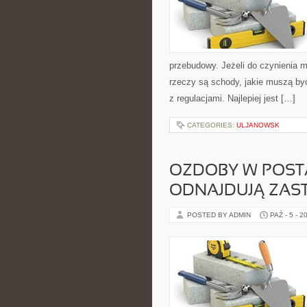
przebudowy. Jeżeli do czynienia 
rzeczy są schody, jakie muszą by
z regulacjami. Najlepiej jest […]
CATEGORIES:
ULJANOWSK
OZDOBY W POST
ODNAJDUJĄ ZAS
POSTED BY ADMIN
PAŹ - 5 - 2