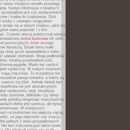
ki niemu mniejsze ośrodki przestają
alne. Kiedyś informacje o lokalnych
, przedsiębiorcach czy wydarzeniach
zone i trudne do znalezienia. Dziś
i osoby z zewnątrz mogą łatwo
o dzieje się w danym miejscu, jakie są
gdzie warto pojechać i z kim
ać. Czasem więcej praktycznej wiedzy
 prowadzona
strona branżowa
niż setki
eł promocyjnych, które niczego
nie tłumaczą. Dzięki temu małe
ją nowy język opowiadania o sobie.
uż udawać metropolii. Mogą podkreślać
kter, lokalną przedsiębiorczość,
odzienną wygodę. Warto też zwrócić
pekt społeczny. W małych miastach
ż mają znaczenie. To oczywiście nie
wszędzie panuje sielanka, a ludzie są
 zawsze życzliwi. Jednak łatwiej tam
 wspólnota nie jest abstrakcyjnym
lne wydarzenia, targi, inicjatywy
kluby sportowe, biblioteki czy domy
awdę potrafią integrować mieszkańców.
stach oferta jest szersza, ale bywa
j anonimowa. W mniejszych
iach uczestnictwo ma większy ciężar,
widzi, że jego obecność coś znaczy,
tylko jednym z wielu przypadkowych
 Nie bez znaczenia jest także rynek
ci. Dla młodych rodzin czy osób