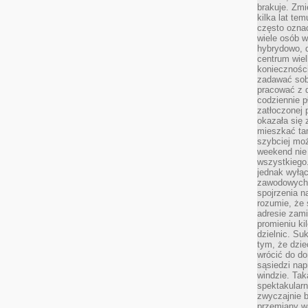
brakuje. Zmi
kilka lat te
często ozna
wiele osób w
hybrydowo, 
centrum wiel
konieczności
zadawać sob
pracować z 
codziennie p
zatłoczonej 
okazała się 
mieszkać tam
szybciej moż
weekend nie 
wszystkiego.
jednak wyłą
zawodowych.
spojrzenia n
rozumie, że 
adresie zami
promieniu ki
dzielnic. Su
tym, że dzie
wrócić do do
sąsiedzi nap
windzie. Ta
spektakularn
zwyczajnie b
przemiany wa