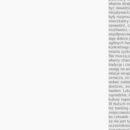
właśnie dzię
być niewidzi
inicjatywach
były rozpros
mieszkańcy 
sprawdzić, c
możliwości, 
współpracow
daje dobrze
ogólnych has
konkretnego 
miasta zysku
Nie muszą j
własny chara
tradycję i c
uwagę na as
relacje wcią
oznacza, że 
wobec siebie
dostrzec, że
hasłem. Loka
sąsiedzkie, 
kultury napr
W dużych mia
też bardzie
miejscowośc
bo człowiek 
że nie jest 
uczestników.
nieruchomoś