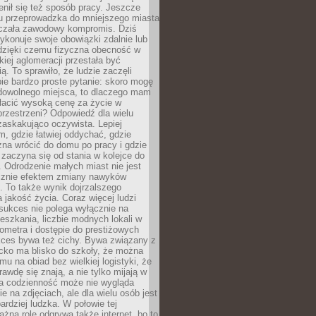
enił się też sposób pracy. Jeszcze
mu przeprowadzka do mniejszego miasta
czała zawodowy kompromis. Dziś
ykonuje swoje obowiązki zdalnie lub
dzięki czemu fizyczna obecność w
kiej aglomeracji przestała być
ą. To sprawiło, że ludzie zaczęli
ie bardzo proste pytanie: skoro mogę
dowolnego miejsca, to dlaczego mam
łacić wysoką cenę za życie w
przestrzeni? Odpowiedź dla wielu
zaskakująco oczywista. Lepiej
, gdzie łatwiej oddychać, gdzie
na wrócić do domu po pracy i gdzie
zaczyna się od stania w kolejce do
 Odrodzenie małych miast nie jest
cznie efektem zmiany nawyków
 To także wynik dojrzalszego
a jakość życia. Coraz więcej ludzi
sukces nie polega wyłącznie na
eszkania, liczbie modnych lokali w
lometra i dostępie do prestiżowych
kces bywa też cichy. Bywa związany z
cko ma blisko do szkoły, że można
mu na obiad bez wielkiej logistyki, że
rawdę się znają, a nie tylko mijają w
ka codzienność może nie wygląda
ie na zdjęciach, ale dla wielu osób jest
ardziej ludzka. W połowie tej
żną rolę odgrywa także internet, bo to