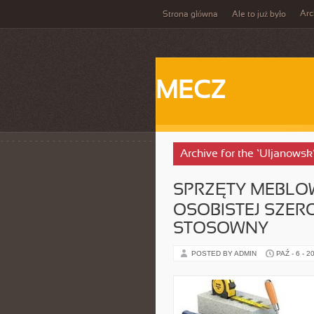
Ar
Strona główna
Ale to już było
MECZ
Archive for the ‘Uljanowsk
SPRZĘTY MEBLO
OSOBISTEJ SZER
STOSOWNY
POSTED BY ADMIN
PAŹ - 6 - 2