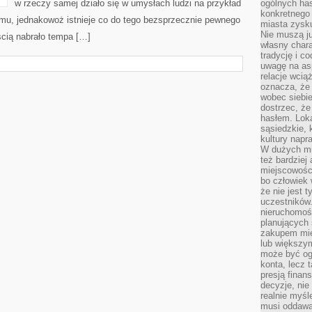
w rzeczy samej działo się w umysłach ludzi na przykład
ogólnych has
konkretnego 
 temu, jednakowoż istnieje co do tego bezsprzecznie pewnego
miasta zysku
Nie muszą j
cią nabrało tempa […]
własny chara
tradycję i c
uwagę na as
relacje wcią
oznacza, że 
wobec siebie
dostrzec, że
hasłem. Loka
sąsiedzkie, 
kultury napr
W dużych mia
też bardzie
miejscowośc
bo człowiek 
że nie jest 
uczestników.
nieruchomoś
planujących 
zakupem mi
lub większy
może być og
konta, lecz 
presją fina
decyzje, nie
realnie myśl
musi oddawa