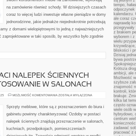
są jednym z
OFERCIE
KAŻDY
tempo, hałas
na zamówienie również schody. W dzisiejszych czasach
STOSOWNY
odpoczynek 
kalendarzu.
coraz to więcej ludzi inwestuje własne pieniądze w domy
ale coraz cz
jednorodzinne, jakie jednakże niejednokrotnie potrzebują
naprawdę kor
przegrywały 
mamy z domami wielopiętrowymi to jedną z najważniejszych
z brakiem p
ć zaprojektowane w taki sposób, by wszystko było zgodnie
wyborem i z 
wielu przypa
krzywdzące, 
bliskości i p
Dzisiaj jedn
bywa postrz
Spokojniejs
Krótsza drog
ambicji, al
ACI NALEPEK ŚCIENNYCH
Możliwość wy
szybsze zał
TOSOWANIE W SALONACH
znajomość na
kontroli, kt
OZDOBY
025
MOŻLIWOŚĆ KOMENTOWANIA
ZOSTAŁA WYŁĄCZONA
brakuje. Zmi
W
kilka lat te
POSTACI
często ozna
NALEPEK
Sprzęty meblowe, które są z przeznaczeniem do biura i
ŚCIENNYCH
wiele osób w
ODNAJDUJĄ
gabinetu powinny charakteryzować Ozdoby w postaci
hybrydowo, 
ZASTOSOWANIE
centrum wiel
W
nalepek ściennych znajdują przeznaczenie w salonach,
SALONACH
konieczności
zadawać sob
kuchniach, przedpokojach, pomieszczeniach
pracować z 
dziecięcych itp. Zezwalają odmienić wnętrze w prędki