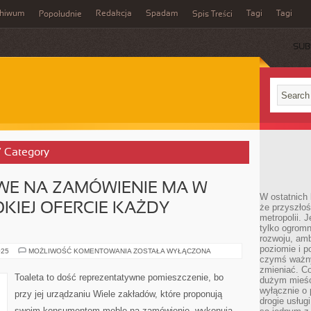
chiwum
Redakcja
Spadam
Tagi
Tagi
Popołudnie
Spis Treści
SUB
’ Category
WE NA ZAMÓWIENIE MA W
W ostatnich 
OKIEJ OFERCIE KAŻDY
że przyszłoś
metropolii. 
tylko ogromn
rozwoju, amb
poziomie i p
SPRZĘTY
025
MOŻLIWOŚĆ KOMENTOWANIA
ZOSTAŁA WYŁĄCZONA
MEBLOWE
czymś ważny
NA
zmieniać. C
ZAMÓWIENIE
Toaleta to dość reprezentatywne pomieszczenie, bo
dużym mieśc
MA
W
wyłącznie o 
przy jej urządzaniu Wiele zakładów, które proponują
OSOBISTEJ
drogie usług
SZEROKIEJ
swoim konsumentom meble na zamówienie, wykonują