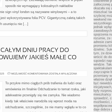
codziennie p
zatłoczonej 
sposób nie wymagający kolosalnych nakładów
okazała się 
tnie sign vinyl london są nazywane winylowymi – a to
mieszkać tam
szybciej moż
i jest wykorzystywana folia PCV. Gigantyczną zaletą takich
weekend nie 
wszystkiego.
ch usunięciu nie […]
jednak wyłą
zawodowych.
spojrzenia n
rozumie, że 
adresie zami
promieniu ki
dzielnic. Su
CAŁYM DNIU PRACY DO
tym, że dzie
OWUJEMY JAKIEŚ MAŁE CO
wrócić do do
sąsiedzi nap
windzie. Ta
spektakularn
zwyczajnie b
POWRACAMY
2025
MOŻLIWOŚĆ KOMENTOWANIA
ZOSTAŁA WYŁĄCZONA
przemiany wa
PO
CAŁYM
właśnie dzię
DNIU
To przykre mimo ciągłych prób trafienia do ludzi oraz
być niewidzi
PRACY
inicjatywach
DO
wmówienia im finalnie Odchudzanie to temat rzeka, jaki
DOMU,
były rozpros
PRZYGOTOWUJEMY
mieszkańcy 
adekwatnie przenigdy się nie zamyka. Nie wiadomo
JAKIEŚ
sprawdzić, c
MAŁE
kiedy tak właściwie narodziła się wprost moda na
CO
możliwości, 
TROCHĘ
współpracow
odchudzanie, szczególnie, że nie mamy wglądu w to co
daje dobrze