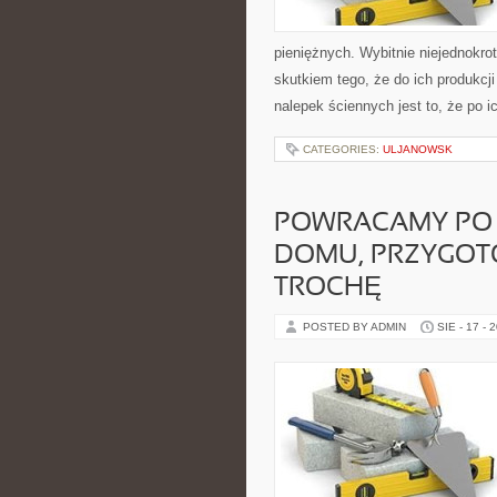
pieniężnych. Wybitnie niejednokro
skutkiem tego, że do ich produkcj
nalepek ściennych jest to, że po i
CATEGORIES:
ULJANOWSK
POWRACAMY PO 
DOMU, PRZYGOT
TROCHĘ
POSTED BY ADMIN
SIE - 17 - 