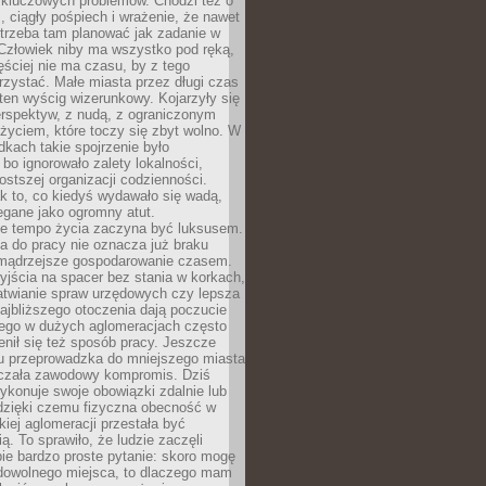
 kluczowych problemów. Chodzi też o
, ciągły pośpiech i wrażenie, że nawet
trzeba tam planować jak zadanie w
 Człowiek niby ma wszystko pod ręką,
ęściej nie ma czasu, by z tego
zystać. Małe miasta przez długi czas
ten wyścig wizerunkowy. Kojarzyły się
erspektyw, z nudą, z ograniczonym
życiem, które toczy się zbyt wolno. W
dkach takie spojrzenie było
bo ignorowało zalety lokalności,
rostszej organizacji codzienności.
ak to, co kiedyś wydawało się wadą,
egane jako ogromny atut.
ze tempo życia zaczyna być luksusem.
a do pracy nie oznacza już braku
e mądrzejsze gospodarowanie czasem.
jścia na spacer bez stania w korkach,
atwianie spraw urzędowych czy lepsza
jbliższego otoczenia dają poczucie
órego w dużych aglomeracjach często
enił się też sposób pracy. Jeszcze
mu przeprowadzka do mniejszego miasta
czała zawodowy kompromis. Dziś
ykonuje swoje obowiązki zdalnie lub
dzięki czemu fizyczna obecność w
kiej aglomeracji przestała być
ą. To sprawiło, że ludzie zaczęli
ie bardzo proste pytanie: skoro mogę
dowolnego miejsca, to dlaczego mam