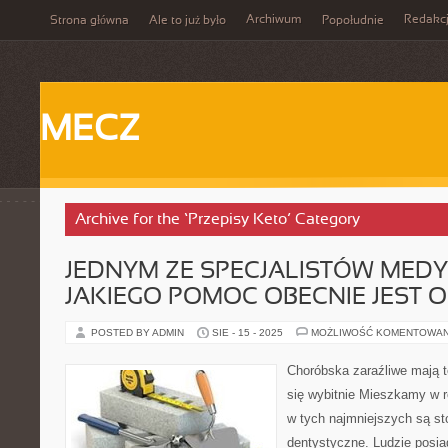
Archiwum
Redakc
Strona główna
Ale to już było
Popołudnie
MECZ
Archive for the ‘Przepisy Keto’ Category
JEDNYM ZE SPECJALISTÓW MEDY
JAKIEGO POMOC OBECNIE JEST 
POSTED BY ADMIN
SIE - 15 - 2025
MOŻLIWOŚĆ KOMENTOWA
Choróbska zaraźliwe mają t
się wybitnie Mieszkamy w 
w tych najmniejszych są st
dentystyczne. Ludzie posia