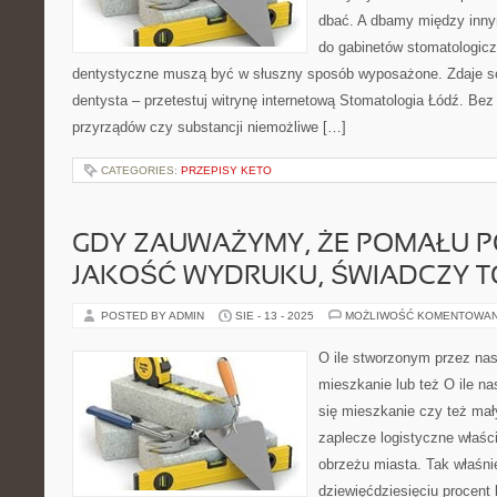
dbać. A dbamy między innym
do gabinetów stomatologic
dentystyczne muszą być w słuszny sposób wyposażone. Zdaje so
dentysta – przetestuj witrynę internetową Stomatologia Łódź. Be
przyrządów czy substancji niemożliwe […]
CATEGORIES:
PRZEPISY KETO
GDY ZAUWAŻYMY, ŻE POMAŁU P
JAKOŚĆ WYDRUKU, ŚWIADCZY T
POSTED BY ADMIN
SIE - 13 - 2025
MOŻLIWOŚĆ KOMENTOWA
O ile stworzonym przez na
mieszkanie lub też O ile 
się mieszkanie czy też mały
zaplecze logistyczne właści
obrzeżu miasta. Tak właśni
dziewięćdziesięciu procent