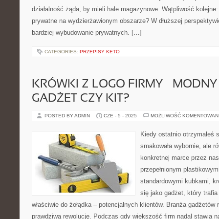
działalność żąda, by mieli hale magazynowe. Wątpliwość kolejn
prywatne na wydzierżawionym obszarze? W dłuższej perspektywi
bardziej wybudowanie prywatnych. […]
CATEGORIES:
PRZEPISY KETO
KRÓWKI Z LOGO FIRMY – MODNY 
GADŻET CZY KIT?
POSTED BY ADMIN
CZE - 5 - 2025
MOŻLIWOŚĆ KOMENTOWAN
Kiedy ostatnio otrzymałeś s
smakowała wybornie, ale r
konkretnej marce przez na
przepełnionym plastikowymi
standardowymi kubkami, kró
się jako gadżet, który trafi
właściwie do żołądka – potencjalnych klientów. Branża gadżetów
prawdziwą rewolucję. Podczas gdy większość firm nadal stawia n