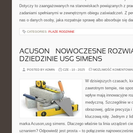
Dotyczy to zaangażowanych na stanowiskach powiązanych z prac
zadaniami spełnianymi w zewnętrznym obiegu zaświadczeń. Z pew
nas o danych osoby, jaka rozpatruje sprawę albo absorbuje się d
CATEGORIES:
PLAŻE RODZINNE
ACUSON – NOWOCZESNE ROZWI
DZIEDZINIE USG SIMENS
POSTED BY ADMIN
CZE - 10 - 2025
MOŻLIWOŚĆ KOMENTOWA
W dzisiejszych czasach, ki
zawrotnym tempie, nie spo
wpływ mają innowacyjne ro
medyczną. Szczególnie w o
obrazowej, gdzie precyzja 
kluczową rolę. Jednym z lid
marka Acuson,usg simens. Dlaczego właśnie ta linia urządzeń ci
uznaniem? Odpowiedź jest prosta – to połączenie najnowocześniej