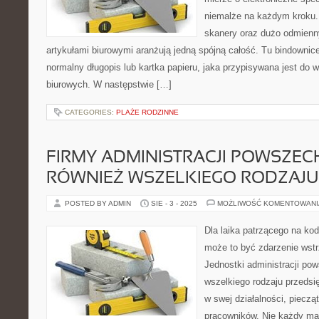
niemalże na każdym kroku. 
skanery oraz dużo odmienny
artykułami biurowymi aranżują jedną spójną całość. Tu bindownice
normalny długopis lub kartka papieru, jaka przypisywana jest do 
biurowych. W następstwie […]
CATEGORIES:
PLAŻE RODZINNE
FIRMY ADMINISTRACJI POWSZEC
RÓWNIEŻ WSZELKIEGO RODZAJU
POSTED BY ADMIN
SIE - 3 - 2025
MOŻLIWOŚĆ KOMENTOWAN
Dla laika patrzącego na ko
może to być zdarzenie wstr
Jednostki administracji pow
wszelkiego rodzaju przedsi
w swej działalności, pieczą
pracowników. Nie każdy ma