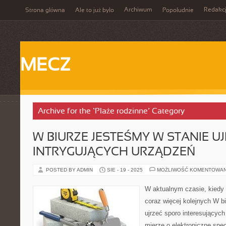
Archiwum
Redakc
Strona główna
Ale to już było
Popołudnie
MECZ
Archive for the ‘Plaże rodzinne’ Category
W BIURZE JESTEŚMY W STANIE U
INTRYGUJĄCYCH URZĄDZEŃ
POSTED BY ADMIN
SIE - 19 - 2025
MOŻLIWOŚĆ KOMENTOWA
W aktualnym czasie, kiedy 
coraz więcej kolejnych W b
ujrzeć sporo interesujących
mierze o elektroniczne spec