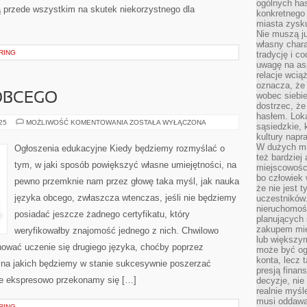
ogólnych has
 przede wszystkim na skutek niekorzystnego dla
konkretnego 
miasta zysku
Nie muszą j
własny chara
ERING
tradycję i c
uwagę na as
relacje wcią
oznacza, że 
wobec siebie
OBCEGO
dostrzec, że
hasłem. Loka
NAUKA
025
MOŻLIWOŚĆ KOMENTOWANIA
ZOSTAŁA WYŁĄCZONA
sąsiedzkie, 
JĘZYKA
kultury napr
OBCEGO
W dużych mia
Ogłoszenia edukacyjne Kiedy będziemy rozmyślać o
też bardzie
tym, w jaki sposób powiększyć własne umiejętności, na
miejscowośc
bo człowiek 
pewno przemknie nam przez głowę taka myśl, jak nauka
że nie jest 
języka obcego, zwłaszcza wtenczas, jeśli nie będziemy
uczestników.
nieruchomoś
posiadać jeszcze żadnego certyfikatu, który
planujących 
zakupem mi
weryfikowałby znajomość jednego z nich. Chwilowo
lub większy
nować uczenie się drugiego języka, choćby poprzez
może być og
konta, lecz 
, na jakich będziemy w stanie sukcesywnie poszerzać
presją fina
ie ekspresowo przekonamy się […]
decyzje, nie
realnie myśl
musi oddawa
ERING