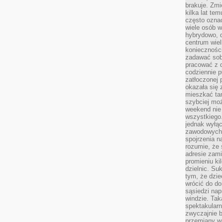
brakuje. Zmi
kilka lat te
często ozna
wiele osób w
hybrydowo, 
centrum wiel
konieczności
zadawać sob
pracować z 
codziennie p
zatłoczonej 
okazała się 
mieszkać tam
szybciej moż
weekend nie 
wszystkiego.
jednak wyłą
zawodowych.
spojrzenia n
rozumie, że 
adresie zami
promieniu ki
dzielnic. Su
tym, że dzie
wrócić do do
sąsiedzi nap
windzie. Ta
spektakularn
zwyczajnie b
przemiany wa