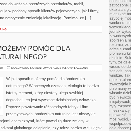
codziennie p
użące do wożenia przeróżnych przedmiotów, mebli,
zatłoczonej 
okazała się 
uguje w podobny sposób klientów pojedynczych, jak i firmy,
mieszkać tam
one notorycznie zmieniają lokalizację. Pomimo, że […]
szybciej moż
weekend nie 
wszystkiego.
ERING
jednak wyłą
zawodowych.
spojrzenia n
rozumie, że 
 MOŻEMY POMÓC DLA
adresie zami
promieniu ki
ATURALNEGO?
dzielnic. Su
tym, że dzie
wrócić do do
W
025
MOŻLIWOŚĆ KOMENTOWANIA
ZOSTAŁA WYŁĄCZONA
sąsiedzi nap
JAKI
SPOSÓB
windzie. Ta
MOŻEMY
W jaki sposób możemy pomóc dla środowiska
spektakularn
POMÓC
DLA
zwyczajnie b
naturalnego? W obecnych czasach, ekologia to bardzo
ŚRODOWISKA
przemiany wa
NATURALNEGO?
istotny element, który niestety ulega szybkiej
właśnie dzię
być niewidzi
degradacji, co jest wywołane działalnością człowieka.
inicjatywach
były rozpros
Poprzez powstawanie różnorodnych fabryk i firm
mieszkańcy 
przemysłowych, środowisko naturalne jest niezwykle
sprawdzić, c
możliwości, 
ancjami chemicznymi, które powodują duże zmiany w
współpracow
adkami globalnego ocieplenia, czy także bardzo wielu klęsk
daje dobrze