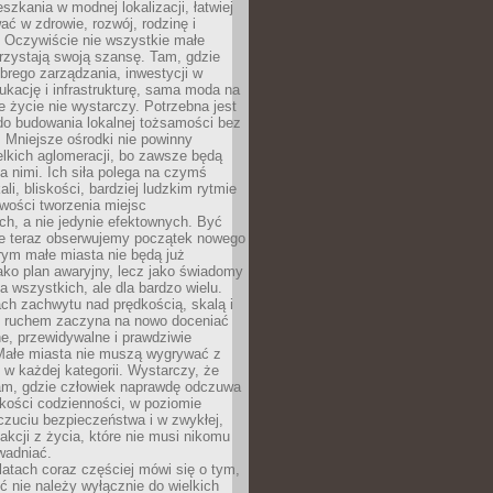
szkania w modnej lokalizacji, łatwiej
ć w zdrowie, rozwój, rodzinę i
 Oczywiście nie wszystkie małe
rzystają swoją szansę. Tam, gdzie
brego zarządzania, inwestycji w
dukację i infrastrukturę, sama moda na
e życie nie wystarczy. Potrzebna jest
do budowania lokalnej tożsamości bez
 Mniejsze ośrodki nie powinny
lkich aglomeracji, bo zawsze będą
a nimi. Ich siła polega na czymś
li, bliskości, bardziej ludzkim rytmie
iwości tworzenia miejsc
ch, a nie jedynie efektownych. Być
e teraz obserwujemy początek nowego
rym małe miasta nie będą już
ako plan awaryjny, lecz jako świadomy
la wszystkich, ale dla bardzo wielu.
ach zachwytu nad prędkością, skalą i
 ruchem zaczyna na nowo doceniać
lne, przewidywalne i prawdziwie
Małe miasta nie muszą wygrywać z
 w każdej kategorii. Wystarczy, że
am, gdzie człowiek naprawdę odczuwa
akości codzienności, w poziomie
czuciu bezpieczeństwa i w zwykłej,
fakcji z życia, które nie musi nikomu
wadniać.
latach coraz częściej mówi się o tym,
ć nie należy wyłącznie do wielkich