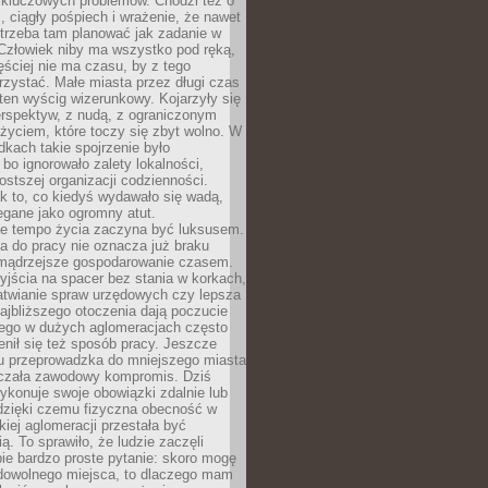
 kluczowych problemów. Chodzi też o
, ciągły pośpiech i wrażenie, że nawet
trzeba tam planować jak zadanie w
 Człowiek niby ma wszystko pod ręką,
ęściej nie ma czasu, by z tego
zystać. Małe miasta przez długi czas
ten wyścig wizerunkowy. Kojarzyły się
erspektyw, z nudą, z ograniczonym
życiem, które toczy się zbyt wolno. W
dkach takie spojrzenie było
bo ignorowało zalety lokalności,
rostszej organizacji codzienności.
ak to, co kiedyś wydawało się wadą,
egane jako ogromny atut.
ze tempo życia zaczyna być luksusem.
a do pracy nie oznacza już braku
e mądrzejsze gospodarowanie czasem.
jścia na spacer bez stania w korkach,
atwianie spraw urzędowych czy lepsza
jbliższego otoczenia dają poczucie
órego w dużych aglomeracjach często
enił się też sposób pracy. Jeszcze
mu przeprowadzka do mniejszego miasta
czała zawodowy kompromis. Dziś
ykonuje swoje obowiązki zdalnie lub
dzięki czemu fizyczna obecność w
kiej aglomeracji przestała być
ą. To sprawiło, że ludzie zaczęli
ie bardzo proste pytanie: skoro mogę
dowolnego miejsca, to dlaczego mam