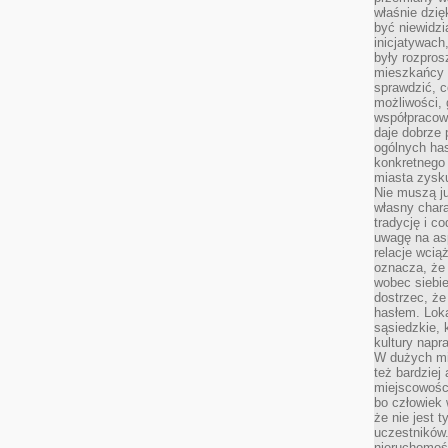
właśnie dzię
być niewidzi
inicjatywach
były rozpros
mieszkańcy 
sprawdzić, c
możliwości, 
współpracow
daje dobrze
ogólnych has
konkretnego 
miasta zysku
Nie muszą j
własny chara
tradycję i c
uwagę na as
relacje wcią
oznacza, że 
wobec siebie
dostrzec, że
hasłem. Loka
sąsiedzkie, 
kultury napr
W dużych mia
też bardzie
miejscowośc
bo człowiek 
że nie jest 
uczestników.
nieruchomoś