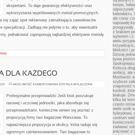
są jednym z
tempo, hałas
ekspertami. To daje gwarancję efektywności oraz
odpoczynek 
wykorzystania wypróbowanych metod promocyjnych.
kalendarzu.
ale coraz cz
na się zająć spot reklamowy zatrudniająca zawodowców
naprawdę kor
e specjalizacji. Zadbają nie jedynie o to, aby ewentualni
przegrywały 
z brakiem p
u firmy, jednakowoż zaproponują najbardziej efektywne metody
wyborem i z 
wielu przypa
krzywdzące, 
bliskości i p
ERING
Dzisiaj jedn
bywa postrz
Spokojniejs
Krótsza drog
ambicji, al
A DLA KAŻDEGO
Możliwość wy
szybsze zał
PRZEPROWADZKA
2025
MOŻLIWOŚĆ KOMENTOWANIA
ZOSTAŁA WYŁĄCZONA
znajomość na
DLA
kontroli, kt
KAŻDEGO
brakuje. Zmi
Profesjonalne przeprowadzki Jeśli ktoś poszukuje
kilka lat te
rasowej i uczciwej jednostki, jaka absorbuje się
często ozna
wiele osób w
przeprowadzkami, koniecznie winien się poznać z
hybrydowo, 
propozycją firmy taxi bagażowe Warszawa. To
centrum wiel
konieczności
najważniejsza propozycja w okolicy, która raduje się
zadawać sob
pracować z 
ogromnym zainteresowaniem. Taxi bagażowe to