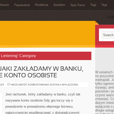
chiwum
Redakcja
Spadam
Tagi
Tagi
Popołudnie
Spis Treści
SUB
i Lettering’ Category
 JAKI ZAKŁADAMY W BANKU,
W ostatnich 
E KONTO OSOBISTE
że przyszłoś
metropolii. 
tylko ogromn
JEST
2025
MOŻLIWOŚĆ KOMENTOWANIA
ZOSTAŁA WYŁĄCZONA
rozwoju, amb
RACHUNEK,
JAKI
poziomie i p
ZAKŁADAMY
Jest rachunek, który zakładamy w banku, czyli tak
czymś ważny
W
BANKU,
zmieniać. C
nazywane konto osobiste Gdy gra toczy się o
CZYLI
dużym mieśc
TAK
powodzenie w prowadzeniu własnego biznesu,
wyłącznie o 
ZWANE
KONTO
drogie usług
najprzyzwoiciej współpracować z doświadczonymi
OSOBISTE