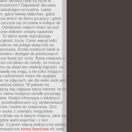
łacić wysoką cenę za życie w
przestrzeni? Odpowiedź dla wielu
zaskakująco oczywista. Lepiej
, gdzie łatwiej oddychać, gdzie
na wrócić do domu po pracy i gdzie
zaczyna się od stania w kolejce do
 Odrodzenie małych miast nie jest
cznie efektem zmiany nawyków
 To także wynik dojrzalszego
a jakość życia. Coraz więcej ludzi
sukces nie polega wyłącznie na
eszkania, liczbie modnych lokali w
lometra i dostępie do prestiżowych
kces bywa też cichy. Bywa związany z
cko ma blisko do szkoły, że można
mu na obiad bez wielkiej logistyki, że
rawdę się znają, a nie tylko mijają w
ka codzienność może nie wygląda
ie na zdjęciach, ale dla wielu osób jest
ardziej ludzka. W połowie tej
żną rolę odgrywa także internet, bo to
ki niemu mniejsze ośrodki przestają
alne. Kiedyś informacje o lokalnych
, przedsiębiorcach czy wydarzeniach
zone i trudne do znalezienia. Dziś
i osoby z zewnątrz mogą łatwo
o dzieje się w danym miejscu, jakie są
gdzie warto pojechać i z kim
ać. Czasem więcej praktycznej wiedzy
 prowadzona
strona branżowa
niż setki