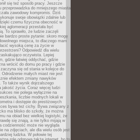
enił się też sposób pracy. Jeszcze
mu przeprowadzka do mniejszego miasta
czała zawodowy kompromis. Dziś
ykonuje swoje obowiązki zdalnie lub
dzięki czemu fizyczna obecność w
kiej aglomeracji przestała być
ą. To sprawiło, że ludzie zaczęli
ie bardzo proste pytanie: skoro mogę
dowolnego miejsca, to dlaczego mam
łacić wysoką cenę za życie w
przestrzeni? Odpowiedź dla wielu
zaskakująco oczywista. Lepiej
, gdzie łatwiej oddychać, gdzie
na wrócić do domu po pracy i gdzie
zaczyna się od stania w kolejce do
 Odrodzenie małych miast nie jest
cznie efektem zmiany nawyków
 To także wynik dojrzalszego
a jakość życia. Coraz więcej ludzi
sukces nie polega wyłącznie na
eszkania, liczbie modnych lokali w
lometra i dostępie do prestiżowych
kces bywa też cichy. Bywa związany z
cko ma blisko do szkoły, że można
mu na obiad bez wielkiej logistyki, że
rawdę się znają, a nie tylko mijają w
ka codzienność może nie wygląda
ie na zdjęciach, ale dla wielu osób jest
ardziej ludzka. W połowie tej
żną rolę odgrywa także internet, bo to