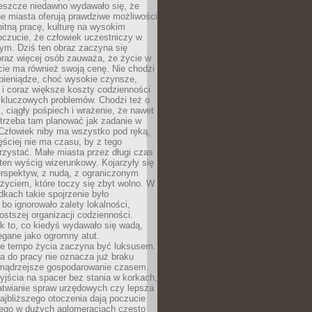
Jeszcze niedawno wydawało się, że
e miasta oferują prawdziwe możliwości
itną pracę, kulturę na wysokim
oczucie, że człowiek uczestniczy w
m. Dziś ten obraz zaczyna się
oraz więcej osób zauważa, że życie w
ie ma również swoją cenę. Nie chodzi
pieniądze, choć wysokie czynsze,
i i coraz większe koszty codzienności
 kluczowych problemów. Chodzi też o
, ciągły pośpiech i wrażenie, że nawet
trzeba tam planować jak zadanie w
 Człowiek niby ma wszystko pod ręką,
ęściej nie ma czasu, by z tego
zystać. Małe miasta przez długi czas
ten wyścig wizerunkowy. Kojarzyły się
erspektyw, z nudą, z ograniczonym
życiem, które toczy się zbyt wolno. W
dkach takie spojrzenie było
bo ignorowało zalety lokalności,
rostszej organizacji codzienności.
ak to, co kiedyś wydawało się wadą,
egane jako ogromny atut.
ze tempo życia zaczyna być luksusem.
a do pracy nie oznacza już braku
e mądrzejsze gospodarowanie czasem.
jścia na spacer bez stania w korkach,
atwianie spraw urzędowych czy lepsza
jbliższego otoczenia dają poczucie
órego w dużych aglomeracjach często