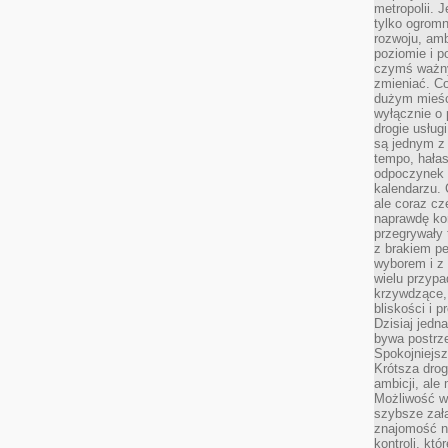
metropolii. 
tylko ogromn
rozwoju, amb
poziomie i p
czymś ważny
zmieniać. C
dużym mieśc
wyłącznie o 
drogie usług
są jednym z
tempo, hałas
odpoczynek 
kalendarzu.
ale coraz cz
naprawdę kor
przegrywały 
z brakiem p
wyborem i z 
wielu przypa
krzywdzące, 
bliskości i p
Dzisiaj jedn
bywa postrz
Spokojniejs
Krótsza drog
ambicji, al
Możliwość wy
szybsze zał
znajomość na
kontroli, kt