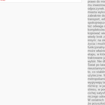
prawo do mie
mu inwestowa
odpoczynek.
miasta wyko
zabraknie do
transport, e
spokojniejsz
też odwaga 
kompleksów.
kopiować wie
wtedy krok z
innym: na ska
życia i możl
funkcjonalny
może właśni
etapu, w któ
traktowane j
wybór. Nie d
Świat po lat
nieustannym
to, co stabi
użyteczne. 
metropoliami
wygrywają t
różnicę: w j
stresu, w po
cichej satys
niczego udo
W ostatnich 
że przyszłoś