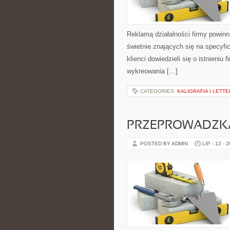
Reklamą działalności firmy powin
świetnie znających się na specyfic
klienci dowiedzieli się o istnieni
wykreowania […]
CATEGORIES:
KALIGRAFIA I LETT
PRZEPROWADZK
POSTED BY ADMIN
LIP - 12 - 