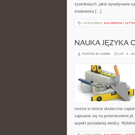
żywiołowych, jakie wywoływane są
środowiska […]
CATEGORIES:
KALIGRAFIA I LETT
NAUKA JĘZYKA 
POSTED BY ADMIN
LIP - 3 - 2
można w istocie skutecznie zapla
zapisanie się na jestemkontent.pl
aspekt posiadanej wiedzy. Wybitn
CATEGORIES:
KALIGRAFIA I LETT