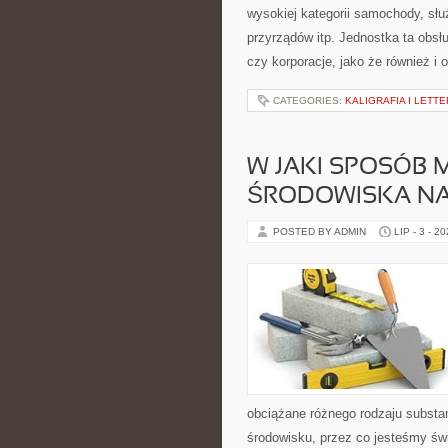
wysokiej kategorii samochody, sł
przyrządów itp. Jednostka ta obsł
czy korporacje, jako że również i 
CATEGORIES:
KALIGRAFIA I LETT
W JAKI SPOSÓB
ŚRODOWISKA N
POSTED BY ADMIN
LIP - 3 - 2
obciążane różnego rodzaju subst
środowisku, przez co jesteśmy świ