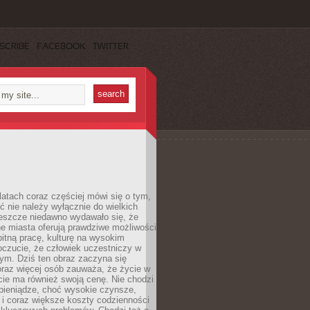
SCRIBE
FACEBOOK
TWITTER
latach coraz częściej mówi się o tym,
ć nie należy wyłącznie do wielkich
Jeszcze niedawno wydawało się, że
e miasta oferują prawdziwe możliwości
itną pracę, kulturę na wysokim
oczucie, że człowiek uczestniczy w
m. Dziś ten obraz zaczyna się
oraz więcej osób zauważa, że życie w
ie ma również swoją cenę. Nie chodzi
pieniądze, choć wysokie czynsze,
i i coraz większe koszty codzienności