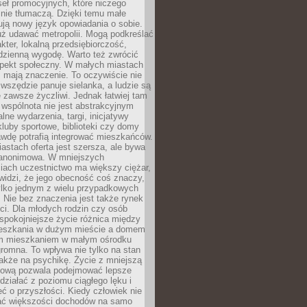
eł promocyjnych, które niczego
nie tłumaczą. Dzięki temu małe
ją nowy język opowiadania o sobie.
uż udawać metropolii. Mogą podkreślać
kter, lokalną przedsiębiorczość,
odzienną wygodę. Warto też zwrócić
pekt społeczny. W małych miastach
ż mają znaczenie. To oczywiście nie
wszędzie panuje sielanka, a ludzie są
 zawsze życzliwi. Jednak łatwiej tam
 wspólnota nie jest abstrakcyjnym
lne wydarzenia, targi, inicjatywy
kluby sportowe, biblioteki czy domy
awdę potrafią integrować mieszkańców.
stach oferta jest szersza, ale bywa
j anonimowa. W mniejszych
iach uczestnictwo ma większy ciężar,
widzi, że jego obecność coś znaczy,
tylko jednym z wielu przypadkowych
 Nie bez znaczenia jest także rynek
ci. Dla młodych rodzin czy osób
spokojniejsze życie różnica między
eszkania w dużym mieście a domem
m mieszkaniem w małym ośrodku
romna. To wpływa nie tylko na stan
także na psychikę. Życie z mniejszą
nsową pozwala podejmować lepsze
 działać z poziomu ciągłego lęku i
eć o przyszłości. Kiedy człowiek nie
ć większości dochodów na samo