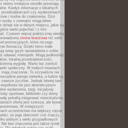
ki niemu mniejsze ośrodki przestają
alne. Kiedyś informacje o lokalnych
, przedsiębiorcach czy wydarzeniach
zone i trudne do znalezienia. Dziś
i osoby z zewnątrz mogą łatwo
o dzieje się w danym miejscu, jakie są
gdzie warto pojechać i z kim
ać. Czasem więcej praktycznej wiedzy
 prowadzona
strona branżowa
niż setki
eł promocyjnych, które niczego
nie tłumaczą. Dzięki temu małe
ją nowy język opowiadania o sobie.
uż udawać metropolii. Mogą podkreślać
kter, lokalną przedsiębiorczość,
odzienną wygodę. Warto też zwrócić
pekt społeczny. W małych miastach
ż mają znaczenie. To oczywiście nie
wszędzie panuje sielanka, a ludzie są
 zawsze życzliwi. Jednak łatwiej tam
 wspólnota nie jest abstrakcyjnym
lne wydarzenia, targi, inicjatywy
kluby sportowe, biblioteki czy domy
awdę potrafią integrować mieszkańców.
stach oferta jest szersza, ale bywa
j anonimowa. W mniejszych
iach uczestnictwo ma większy ciężar,
widzi, że jego obecność coś znaczy,
tylko jednym z wielu przypadkowych
 Nie bez znaczenia jest także rynek
ci. Dla młodych rodzin czy osób