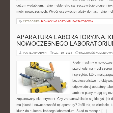
dużym wydatkiem. Takie meble retro są rzeczywiście drogie, nieki
mebli nowoczesnych. Wybór oczywiście należy do nas. Takie me
CATEGORIES:
BIOHACKING I OPTYMALIZACJA ZDROWIA
APARATURA LABORATORYJNA: K
NOWOCZESNEGO LABORATORI
POSTED BY ADMIN
CZE - 10 - 2025
MOŻLIWOŚĆ KOMENTOWA
Kiedy myślimy o nowoczesn
przychodzi na myśl szere
i sprzętów, które mają zag
bezpieczeństwo i efektywn
odpowiedniej aparatury labo
ambitne plany mogą się ro
zaplanowany eksperyment. Czy zastanawialiście się kiedyś, jak 
ma jakość i nowoczesność tej aparatury? Jeśli tak, to wiedzcie, ż
klucz do sukcesu każdego laboratorium. Skąd ta rosnąca […]