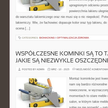
upragnionym odcieniu prosto
powierzchnia lakieru ulegn
do warsztatu lakierniczego oraz nie musi się o nic niepokoić. Potw
lakierniczy. Wie, że fachowiec dopasuje kolor oraz typ lakieru, d
ocena […]
CATEGORIES:
BIOHACKING I OPTYMALIZACJA ZDROWIA
WSPÓŁCZESNE KOMINKI SĄ TO T
JAKIE SĄ NIEZWYKLE OSZCZĘDN
POSTED BY ADMIN
WRZ - 10 - 2025
MOŻLIWOŚĆ KOMENTOWA
Montaż kominków jest kwest
nam się bardzo różnorodne 
nowoczesne, w wyznaczony
momentach to stare meble r
salon, w którym takie me
sobie na nie pozwolić – nat