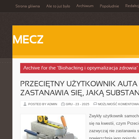
Archiwum
Redakc
Strona główna
Ale to już było
Popołudnie
MECZ
Archive for the ‘Biohacking i optymalizacja zdrowia
PRZECIĘTNY UŻYTKOWNIK AUTA
ZASTANAWIA SIĘ, JAKĄ SUBSTA
POSTED BY ADMIN
GRU - 23 - 2025
MOŻLIWOŚĆ KOMENTOWA
Zwykły użytkownik samocho
się na kwestii, czym Przeci
zazwyczaj nie zastanawia s
powierzchnia jego pojazdu.