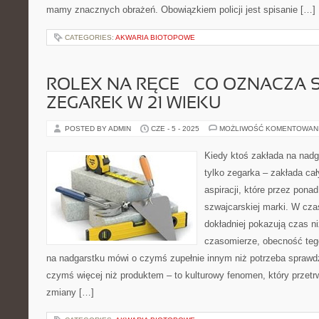
mamy znacznych obrażeń. Obowiązkiem policji jest spisanie […]
CATEGORIES:
AKWARIA BIOTOPOWE
ROLEX NA RĘCE – CO OZNACZA 
ZEGAREK W 21 WIEKU
POSTED BY ADMIN
CZE - 5 - 2025
MOŻLIWOŚĆ KOMENTOWAN
Kiedy ktoś zakłada na nadg
tylko zegarka – zakłada cały
aspiracji, które przez ponad
szwajcarskiej marki. W cza
dokładniej pokazują czas n
czasomierze, obecność teg
na nadgarstku mówi o czymś zupełnie innym niż potrzeba sprawdze
czymś więcej niż produktem – to kulturowy fenomen, który przetrw
zmiany […]