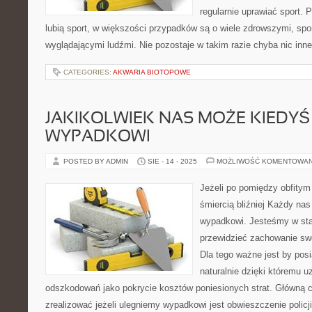
regularnie uprawiać sport. P
lubią sport, w większości przypadków są o wiele zdrowszymi, spor
wyglądającymi ludźmi. Nie pozostaje w takim razie chyba nic inne
CATEGORIES:
AKWARIA BIOTOPOWE
JAKIKOLWIEK NAS MOŻE KIEDYŚ
WYPADKOWI
POSTED BY ADMIN
SIE - 14 - 2025
MOŻLIWOŚĆ KOMENTOWA
Jeżeli po pomiędzy obfitym
śmiercią bliźniej Każdy na
wypadkowi. Jesteśmy w st
przewidzieć zachowanie swo
Dla tego ważne jest by pos
naturalnie dzięki któremu 
odszkodowań jako pokrycie kosztów poniesionych strat. Główną 
zrealizować jeżeli ulegniemy wypadkowi jest obwieszczenie policji