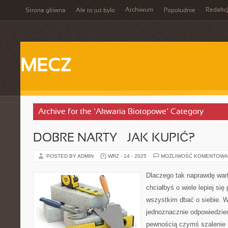
Archiwum
Redakc
Strona główna
Ale to już było
Popołudnie
MECZ
Archive for the ‘Akwaria Biotopowe’ Category
DOBRE NARTY – JAK KUPIĆ?
POSTED BY ADMIN
WRZ - 14 - 2025
MOŻLIWOŚĆ KOMENTOWA
Dlaczego tak naprawdę wart
chciałbyś o wiele lepiej si
wszystkim dbać o siebie. W
jednoznacznie odpowiedzieć
pewnością czymś szalenie i