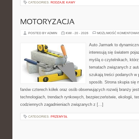
CATEGORIES:
RODZAJE KAWY
MOTORYZACJA
POSTED BY ADMIN
KWI - 20 - 2026
MOŻLIWOŚĆ KOMENTOWA
Auto Jarmark to dynamiczna
interesują się światem poj
myślą o czytelnikach, któr
tematach związanych z aut
szukają treści podanych w 
sposób. Strona skupia się 
fanów czterech kółek oraz osób obserwujących rozwój branży je
technologiach, trendach rynkowych, bezpieczeństwie, ekologii, t
codziennych zagadnieniach związanych z […]
CATEGORIES:
PRZEMYSŁ