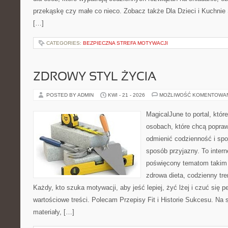
przekąskę czy małe co nieco. Zobacz także Dla Dzieci i Kuchnie 
[…]
CATEGORIES:
BEZPIECZNA STREFA MOTYWACJI
ZDROWY STYL ŻYCIA
POSTED BY ADMIN
KWI - 21 - 2026
MOŻLIWOŚĆ KOMENTOWA
MagicalJune to portal, któr
osobach, które chcą popra
odmienić codzienność i spo
sposób przyjazny. To inter
poświęcony tematom takim 
zdrowa dieta, codzienny tre
Każdy, kto szuka motywacji, aby jeść lepiej, żyć lżej i czuć się pe
wartościowe treści. Polecam Przepisy Fit i Historie Sukcesu. Na 
materiały, […]