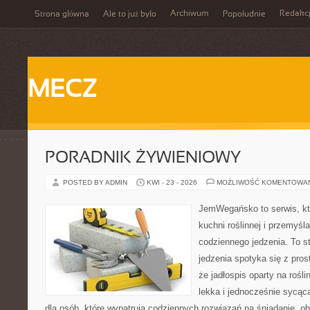
Archiwum
Redakc
Strona główna
Ale to już było
Popołudnie
MECZ
PORADNIK ŻYWIENIOWY
POSTED BY ADMIN
KWI - 23 - 2026
MOŻLIWOŚĆ KOMENTOWA
JemWegańsko to serwis, któ
kuchni roślinnej i przemyśl
codziennego jedzenia. To s
jedzenia spotyka się z pros
że jadłospis oparty na roś
lekka i jednocześnie sycą
dla osób, które wypatrują codziennych rozwiązań na śniadanie, ob