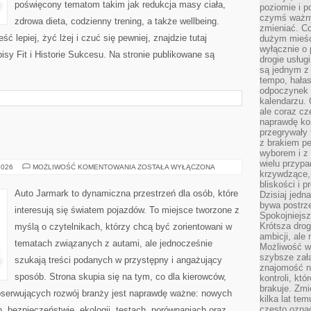
poświęcony tematom takim jak redukcja masy ciała,
poziomie i p
czymś ważny
zdrowa dieta, codzienny trening, a także wellbeing.
zmieniać. C
ć lepiej, żyć lżej i czuć się pewniej, znajdzie tutaj
dużym mieśc
wyłącznie o 
isy Fit i Historie Sukcesu. Na stronie publikowane są
drogie usług
są jednym z
tempo, hałas
odpoczynek 
kalendarzu.
ale coraz cz
naprawdę kor
przegrywały 
z brakiem p
wyborem i z 
wielu przypa
MOTORYZACJA
2026
MOŻLIWOŚĆ KOMENTOWANIA
ZOSTAŁA WYŁĄCZONA
krzywdzące, 
bliskości i p
Auto Jarmark to dynamiczna przestrzeń dla osób, które
Dzisiaj jedn
bywa postrz
interesują się światem pojazdów. To miejsce tworzone z
Spokojniejs
Krótsza drog
myślą o czytelnikach, którzy chcą być zorientowani w
ambicji, al
tematach związanych z autami, ale jednocześnie
Możliwość wy
szybsze zał
szukają treści podanych w przystępny i angażujący
znajomość na
sposób. Strona skupia się na tym, co dla kierowców,
kontroli, kt
brakuje. Zmi
bserwujących rozwój branży jest naprawdę ważne: nowych
kilka lat te
często ozna
, bezpieczeństwie, ekologii, testach, porównaniach oraz