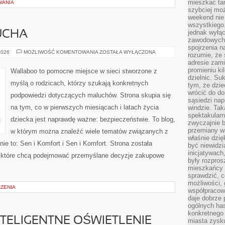
mieszkać tam
WANIA
szybciej moż
weekend nie 
wszystkiego.
jednak wyłą
UCHA
zawodowych.
spojrzenia n
MODA
2026
MOŻLIWOŚĆ KOMENTOWANIA
ZOSTAŁA WYŁĄCZONA
rozumie, że 
DLA
adresie zami
MALUCHA
promieniu ki
Wallaboo to pomocne miejsce w sieci stworzone z
dzielnic. Su
myślą o rodzicach, którzy szukają konkretnych
tym, że dzie
wrócić do do
podpowiedzi dotyczących maluchów. Strona skupia się
sąsiedzi nap
na tym, co w pierwszych miesiącach i latach życia
windzie. Ta
spektakularn
dziecka jest naprawdę ważne: bezpieczeństwie. To blog,
zwyczajnie b
przemiany wa
w którym można znaleźć wiele tematów związanych z
właśnie dzię
ie to: Sen i Komfort i Sen i Komfort. Strona została
być niewidzi
inicjatywach
 które chcą podejmować przemyślane decyzje zakupowe
były rozpros
mieszkańcy 
sprawdzić, c
możliwości, 
RZENIA
współpracow
daje dobrze
ogólnych has
konkretnego 
NTELIGENTNE OŚWIETLENIE
miasta zysku