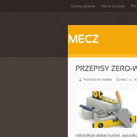
Ar
Strona główna
Ale to już było
MECZ
PRZEPISY ZERO-
POSTED BY ADMIN
MAJ - 3 - 2
miłośników dobrej kuchni, poszuk