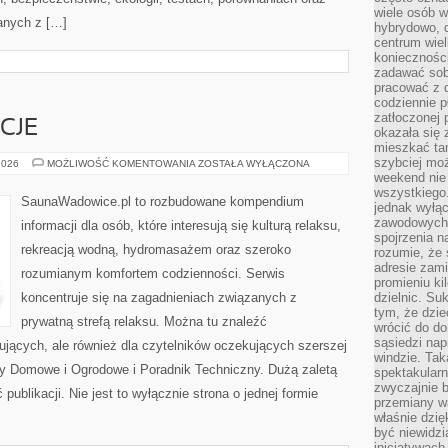
wiele osób w
anych z […]
hybrydowo, 
centrum wiel
konieczności
zadawać sob
pracować z 
codziennie p
zatłoczonej 
CJE
okazała się 
mieszkać tam
szybciej moż
RYTUAŁY
2026
MOŻLIWOŚĆ KOMENTOWANIA
ZOSTAŁA WYŁĄCZONA
I
weekend nie 
TRADYCJE
wszystkiego.
SaunaWadowice.pl to rozbudowane kompendium
jednak wyłą
zawodowych.
informacji dla osób, które interesują się kulturą relaksu,
spojrzenia n
rekreacją wodną, hydromasażem oraz szeroko
rozumie, że 
adresie zami
rozumianym komfortem codzienności. Serwis
promieniu ki
koncentruje się na zagadnieniach związanych z
dzielnic. Su
tym, że dzie
prywatną strefą relaksu. Można tu znaleźć
wrócić do do
sąsiedzi nap
ujących, ale również dla czytelników oczekujących szerszej
windzie. Ta
y Domowe i Ogrodowe i Poradnik Techniczny. Dużą zaletą
spektakularn
zwyczajnie b
publikacji. Nie jest to wyłącznie strona o jednej formie
przemiany wa
właśnie dzię
być niewidzi
inicjatywach