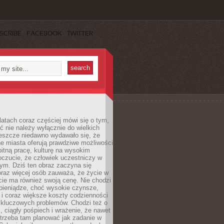
SCRIBE
FACEBOOK
TWITTER
latach coraz częściej mówi się o tym,
ć nie należy wyłącznie do wielkich
Jeszcze niedawno wydawało się, że
e miasta oferują prawdziwe możliwości
itną pracę, kulturę na wysokim
oczucie, że człowiek uczestniczy w
m. Dziś ten obraz zaczyna się
oraz więcej osób zauważa, że życie w
ie ma również swoją cenę. Nie chodzi
pieniądze, choć wysokie czynsze,
i i coraz większe koszty codzienności
 kluczowych problemów. Chodzi też o
, ciągły pośpiech i wrażenie, że nawet
trzeba tam planować jak zadanie w