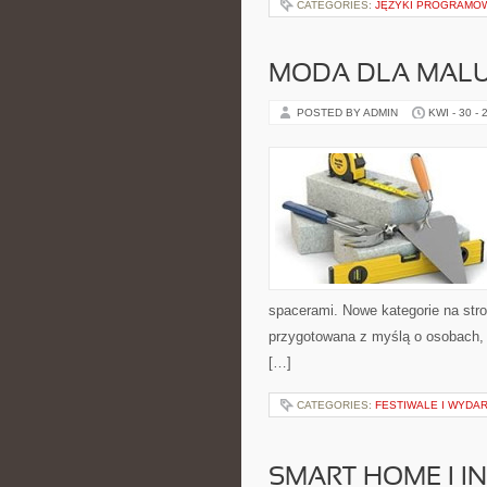
CATEGORIES:
JĘZYKI PROGRAMO
MODA DLA MAL
POSTED BY ADMIN
KWI - 30 - 
spacerami. Nowe kategorie na stron
przygotowana z myślą o osobach,
[…]
CATEGORIES:
FESTIWALE I WYDA
SMART HOME I I