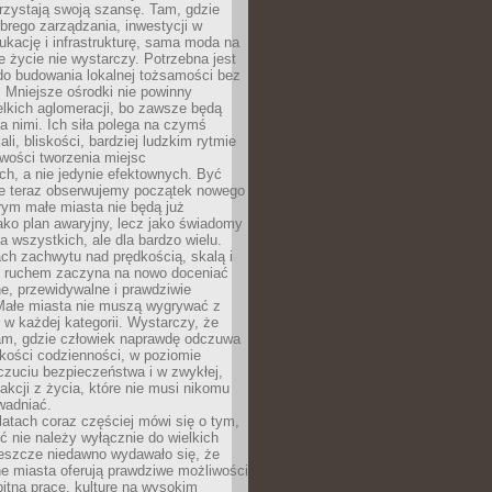
rzystają swoją szansę. Tam, gdzie
brego zarządzania, inwestycji w
dukację i infrastrukturę, sama moda na
e życie nie wystarczy. Potrzebna jest
do budowania lokalnej tożsamości bez
 Mniejsze ośrodki nie powinny
lkich aglomeracji, bo zawsze będą
a nimi. Ich siła polega na czymś
li, bliskości, bardziej ludzkim rytmie
iwości tworzenia miejsc
ch, a nie jedynie efektownych. Być
e teraz obserwujemy początek nowego
rym małe miasta nie będą już
ako plan awaryjny, lecz jako świadomy
la wszystkich, ale dla bardzo wielu.
ach zachwytu nad prędkością, skalą i
 ruchem zaczyna na nowo doceniać
lne, przewidywalne i prawdziwie
Małe miasta nie muszą wygrywać z
 w każdej kategorii. Wystarczy, że
am, gdzie człowiek naprawdę odczuwa
akości codzienności, w poziomie
czuciu bezpieczeństwa i w zwykłej,
fakcji z życia, które nie musi nikomu
wadniać.
latach coraz częściej mówi się o tym,
ć nie należy wyłącznie do wielkich
Jeszcze niedawno wydawało się, że
e miasta oferują prawdziwe możliwości
itną pracę, kulturę na wysokim