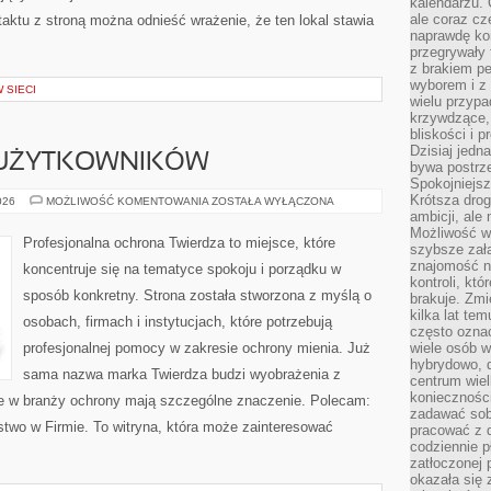
kalendarzu.
ale coraz cz
ktu z stroną można odnieść wrażenie, że ten lokal stawia
naprawdę kor
przegrywały 
z brakiem p
wyborem i z 
 SIECI
wielu przypa
krzywdzące, 
bliskości i p
Dzisiaj jedn
 UŻYTKOWNIKÓW
bywa postrz
Spokojniejs
Krótsza drog
PORADNIKI
026
MOŻLIWOŚĆ KOMENTOWANIA
ZOSTAŁA WYŁĄCZONA
DLA
ambicji, al
UŻYTKOWNIKÓW
Możliwość wy
Profesjonalna ochrona Twierdza to miejsce, które
szybsze zał
znajomość na
koncentruje się na tematyce spokoju i porządku w
kontroli, kt
sposób konkretny. Strona została stworzona z myślą o
brakuje. Zmi
kilka lat te
osobach, firmach i instytucjach, które potrzebują
często ozna
profesjonalnej pomocy w zakresie ochrony mienia. Już
wiele osób w
hybrydowo, 
sama nazwa marka Twierdza budzi wyobrażenia z
centrum wiel
konieczności
óre w branży ochrony mają szczególne znaczenie. Polecam:
zadawać sob
stwo w Firmie. To witryna, która może zainteresować
pracować z 
codziennie p
zatłoczonej 
okazała się 