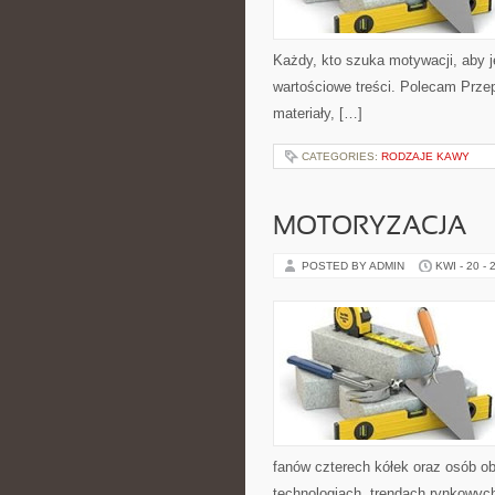
Każdy, kto szuka motywacji, aby jeś
wartościowe treści. Polecam Przep
materiały, […]
CATEGORIES:
RODZAJE KAWY
MOTORYZACJA
POSTED BY ADMIN
KWI - 20 - 
fanów czterech kółek oraz osób o
technologiach, trendach rynkowych