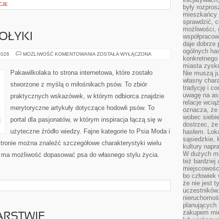
CJE
były rozpros
mieszkańcy 
sprawdzić, c
możliwości, 
OŁYKI
współpracow
daje dobrze
ogólnych has
ŻYWIENIE
2026
MOŻLIWOŚĆ KOMENTOWANIA
ZOSTAŁA WYŁĄCZONA
konkretnego 
I
SMAKOŁYKI
miasta zysku
Pakawilkolaka to strona internetowa, które zostało
Nie muszą j
własny chara
stworzone z myślą o miłośnikach psów. To zbiór
tradycję i c
uwagę na as
praktycznych wskazówek, w którym odbiorca znajdzie
relacje wcią
merytoryczne artykuły dotyczące hodowli psów. To
oznacza, że 
wobec siebie
portal dla pasjonatów, w którym inspiracja łączą się w
dostrzec, że
użyteczne źródło wiedzy. Fajne kategorie to Psia Moda i
hasłem. Loka
sąsiedzkie, 
stronie można znaleźć szczegółowe charakterystyki wielu
kultury napr
W dużych mia
k ma możliwość dopasować psa do własnego stylu życia.
też bardzie
miejscowośc
bo człowiek 
że nie jest 
uczestników.
nieruchomoś
planujących 
zakupem mi
ARSTWIE