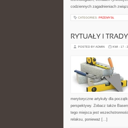
codziennych zagadnieniach związ
CATEGORIES:
PRZEMYSŁ
RYTUAŁY I TRADY
POSTED BY ADMIN
KWI - 17 - 
merytoryczne artykuły dla początk
perspektywy. Zobacz także Basen
tego miejsca jest wszechstronność 
relaksu, ponieważ […]