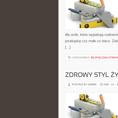
dla osób, które wypatrują codzienn
przekąskę czy małe co nieco. Zoba
[…]
CATEGORIES:
BEZPIECZNA STREF
ZDROWY STYL ŻY
POSTED BY ADMIN
KWI - 21 - 