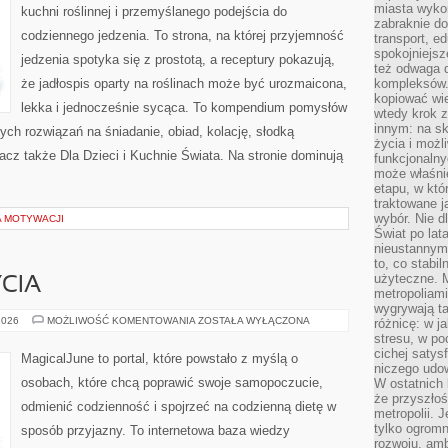
miasta wyko
kuchni roślinnej i przemyślanego podejścia do
zabraknie do
codziennego jedzenia. To strona, na której przyjemność
transport, e
spokojniejsz
jedzenia spotyka się z prostotą, a receptury pokazują,
też odwaga 
że jadłospis oparty na roślinach może być urozmaicona,
kompleksów.
kopiować wie
lekka i jednocześnie sycąca. To kompendium pomysłów
wtedy krok z
innym: na ska
ych rozwiązań na śniadanie, obiad, kolację, słodką
życia i możl
cz także Dla Dzieci i Kuchnie Świata. Na stronie dominują
funkcjonalny
może właśni
etapu, w któ
traktowane j
wybór. Nie d
A MOTYWACJI
Świat po lat
nieustannym
to, co stabi
użyteczne. 
CIA
metropoliami
wygrywają t
ZDROWY
2026
MOŻLIWOŚĆ KOMENTOWANIA
ZOSTAŁA WYŁĄCZONA
różnicę: w j
STYL
stresu, w po
ŻYCIA
cichej satys
MagicalJune to portal, które powstało z myślą o
niczego udo
osobach, które chcą poprawić swoje samopoczucie,
W ostatnich 
że przyszłoś
odmienić codzienność i spojrzeć na codzienną dietę w
metropolii. 
tylko ogromn
sposób przyjazny. To internetowa baza wiedzy
rozwoju, amb