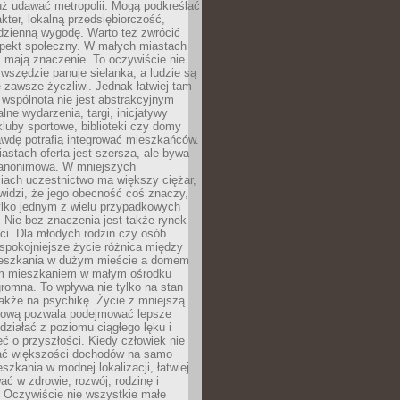
uż udawać metropolii. Mogą podkreślać
kter, lokalną przedsiębiorczość,
odzienną wygodę. Warto też zwrócić
pekt społeczny. W małych miastach
ż mają znaczenie. To oczywiście nie
wszędzie panuje sielanka, a ludzie są
 zawsze życzliwi. Jednak łatwiej tam
 wspólnota nie jest abstrakcyjnym
lne wydarzenia, targi, inicjatywy
kluby sportowe, biblioteki czy domy
awdę potrafią integrować mieszkańców.
stach oferta jest szersza, ale bywa
j anonimowa. W mniejszych
iach uczestnictwo ma większy ciężar,
widzi, że jego obecność coś znaczy,
tylko jednym z wielu przypadkowych
 Nie bez znaczenia jest także rynek
ci. Dla młodych rodzin czy osób
spokojniejsze życie różnica między
eszkania w dużym mieście a domem
m mieszkaniem w małym ośrodku
romna. To wpływa nie tylko na stan
także na psychikę. Życie z mniejszą
nsową pozwala podejmować lepsze
 działać z poziomu ciągłego lęku i
eć o przyszłości. Kiedy człowiek nie
ć większości dochodów na samo
szkania w modnej lokalizacji, łatwiej
ć w zdrowie, rozwój, rodzinę i
 Oczywiście nie wszystkie małe