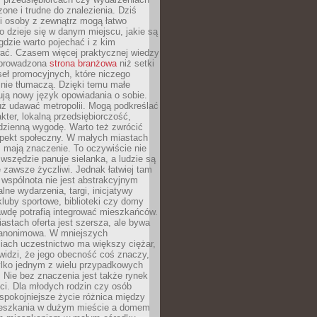
zone i trudne do znalezienia. Dziś
i osoby z zewnątrz mogą łatwo
o dzieje się w danym miejscu, jakie są
gdzie warto pojechać i z kim
ać. Czasem więcej praktycznej wiedzy
 prowadzona
strona branżowa
niż setki
eł promocyjnych, które niczego
nie tłumaczą. Dzięki temu małe
ją nowy język opowiadania o sobie.
uż udawać metropolii. Mogą podkreślać
kter, lokalną przedsiębiorczość,
odzienną wygodę. Warto też zwrócić
pekt społeczny. W małych miastach
ż mają znaczenie. To oczywiście nie
wszędzie panuje sielanka, a ludzie są
 zawsze życzliwi. Jednak łatwiej tam
 wspólnota nie jest abstrakcyjnym
lne wydarzenia, targi, inicjatywy
kluby sportowe, biblioteki czy domy
awdę potrafią integrować mieszkańców.
stach oferta jest szersza, ale bywa
j anonimowa. W mniejszych
iach uczestnictwo ma większy ciężar,
widzi, że jego obecność coś znaczy,
tylko jednym z wielu przypadkowych
 Nie bez znaczenia jest także rynek
ci. Dla młodych rodzin czy osób
spokojniejsze życie różnica między
eszkania w dużym mieście a domem