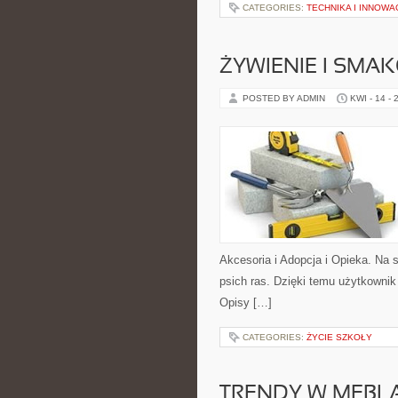
CATEGORIES:
TECHNIKA I INNOWA
ŻYWIENIE I SMAK
POSTED BY ADMIN
KWI - 14 - 
Akcesoria i Adopcja i Opieka. Na 
psich ras. Dzięki temu użytkowni
Opisy […]
CATEGORIES:
ŻYCIE SZKOŁY
TRENDY W MEBL