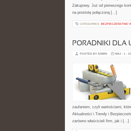
Zakupowy. Już od pierwszego konta
na prostotę połączoną […]
CATEGORIES:
BEZPIECZEŃSTWO W
PORADNIKI DLA
POSTED BY ADMIN
MAJ - 1 - 2
zaufaniem, czyli wartościami, kt
Aktualności i Trendy i Bezpieczeń
zarówno właścicieli firm, jak i […]