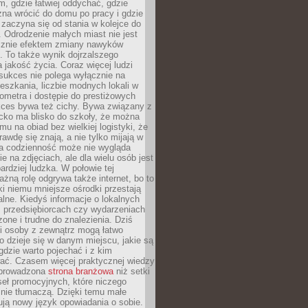
, gdzie łatwiej oddychać, gdzie
na wrócić do domu po pracy i gdzie
zaczyna się od stania w kolejce do
 Odrodzenie małych miast nie jest
cznie efektem zmiany nawyków
 To także wynik dojrzalszego
a jakość życia. Coraz więcej ludzi
sukces nie polega wyłącznie na
eszkania, liczbie modnych lokali w
lometra i dostępie do prestiżowych
kces bywa też cichy. Bywa związany z
cko ma blisko do szkoły, że można
mu na obiad bez wielkiej logistyki, że
rawdę się znają, a nie tylko mijają w
ka codzienność może nie wygląda
ie na zdjęciach, ale dla wielu osób jest
ardziej ludzka. W połowie tej
żną rolę odgrywa także internet, bo to
ki niemu mniejsze ośrodki przestają
alne. Kiedyś informacje o lokalnych
, przedsiębiorcach czy wydarzeniach
zone i trudne do znalezienia. Dziś
i osoby z zewnątrz mogą łatwo
o dzieje się w danym miejscu, jakie są
gdzie warto pojechać i z kim
ać. Czasem więcej praktycznej wiedzy
 prowadzona
strona branżowa
niż setki
eł promocyjnych, które niczego
nie tłumaczą. Dzięki temu małe
ją nowy język opowiadania o sobie.