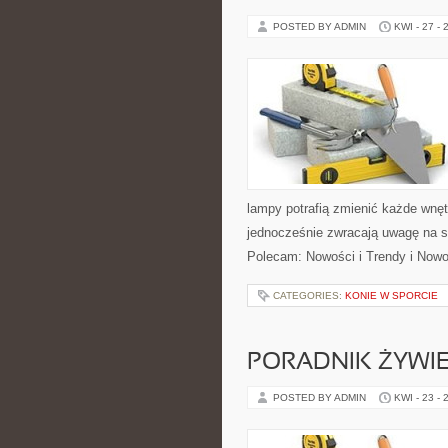
POSTED BY ADMIN
KWI - 27 - 
lampy potrafią zmienić każde wnętr
jednocześnie zwracają uwagę na s
Polecam: Nowości i Trendy i Nowo
CATEGORIES:
KONIE W SPORCIE
PORADNIK ŻYWI
POSTED BY ADMIN
KWI - 23 - 