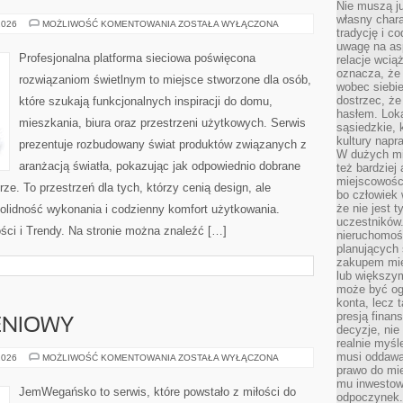
Nie muszą j
własny chara
SMART
2026
MOŻLIWOŚĆ KOMENTOWANIA
ZOSTAŁA WYŁĄCZONA
tradycję i c
HOME
I
uwagę na as
INTELIGENTNE
Profesjonalna platforma sieciowa poświęcona
relacje wcią
OŚWIETLENIE
oznacza, że 
rozwiązaniom świetlnym to miejsce stworzone dla osób,
wobec siebie
dostrzec, że
które szukają funkcjonalnych inspiracji do domu,
hasłem. Loka
mieszkania, biura oraz przestrzeni użytkowych. Serwis
sąsiedzkie, 
kultury napr
prezentuje rozbudowany świat produktów związanych z
W dużych mia
aranżacją światła, pokazując jak odpowiednio dobrane
też bardzie
miejscowośc
ze. To przestrzeń dla tych, którzy cenią design, ale
bo człowiek 
że nie jest 
olidność wykonania i codzienny komfort użytkowania.
uczestników.
ści i Trendy. Na stronie można znaleźć […]
nieruchomoś
planujących 
zakupem mi
lub większy
może być og
konta, lecz 
presją fina
ENIOWY
decyzje, nie
realnie myśl
musi oddawa
PORADNIK
2026
MOŻLIWOŚĆ KOMENTOWANIA
ZOSTAŁA WYŁĄCZONA
ŻYWIENIOWY
prawo do mie
mu inwestowa
JemWegańsko to serwis, które powstało z miłości do
odpoczynek.