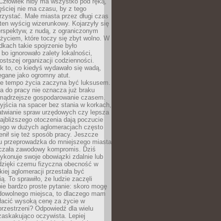
 Człowiek niby ma wszystko pod ręką,
ęściej nie ma czasu, by z tego
zystać. Małe miasta przez długi czas
ten wyścig wizerunkowy. Kojarzyły się
erspektyw, z nudą, z ograniczonym
życiem, które toczy się zbyt wolno. W
dkach takie spojrzenie było
bo ignorowało zalety lokalności,
rostszej organizacji codzienności.
ak to, co kiedyś wydawało się wadą,
egane jako ogromny atut.
ze tempo życia zaczyna być luksusem.
a do pracy nie oznacza już braku
e mądrzejsze gospodarowanie czasem.
jścia na spacer bez stania w korkach,
atwianie spraw urzędowych czy lepsza
jbliższego otoczenia dają poczucie
órego w dużych aglomeracjach często
enił się też sposób pracy. Jeszcze
mu przeprowadzka do mniejszego miasta
czała zawodowy kompromis. Dziś
ykonuje swoje obowiązki zdalnie lub
dzięki czemu fizyczna obecność w
kiej aglomeracji przestała być
ą. To sprawiło, że ludzie zaczęli
ie bardzo proste pytanie: skoro mogę
dowolnego miejsca, to dlaczego mam
łacić wysoką cenę za życie w
przestrzeni? Odpowiedź dla wielu
zaskakująco oczywista. Lepiej