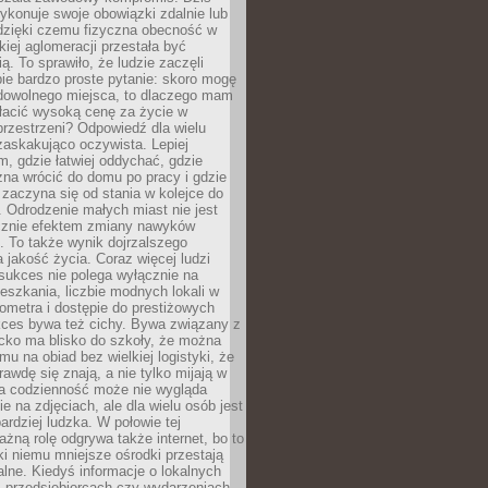
ykonuje swoje obowiązki zdalnie lub
dzięki czemu fizyczna obecność w
kiej aglomeracji przestała być
ą. To sprawiło, że ludzie zaczęli
ie bardzo proste pytanie: skoro mogę
dowolnego miejsca, to dlaczego mam
łacić wysoką cenę za życie w
przestrzeni? Odpowiedź dla wielu
zaskakująco oczywista. Lepiej
, gdzie łatwiej oddychać, gdzie
na wrócić do domu po pracy i gdzie
zaczyna się od stania w kolejce do
 Odrodzenie małych miast nie jest
cznie efektem zmiany nawyków
 To także wynik dojrzalszego
a jakość życia. Coraz więcej ludzi
sukces nie polega wyłącznie na
eszkania, liczbie modnych lokali w
lometra i dostępie do prestiżowych
kces bywa też cichy. Bywa związany z
cko ma blisko do szkoły, że można
mu na obiad bez wielkiej logistyki, że
rawdę się znają, a nie tylko mijają w
ka codzienność może nie wygląda
ie na zdjęciach, ale dla wielu osób jest
ardziej ludzka. W połowie tej
żną rolę odgrywa także internet, bo to
ki niemu mniejsze ośrodki przestają
alne. Kiedyś informacje o lokalnych
, przedsiębiorcach czy wydarzeniach