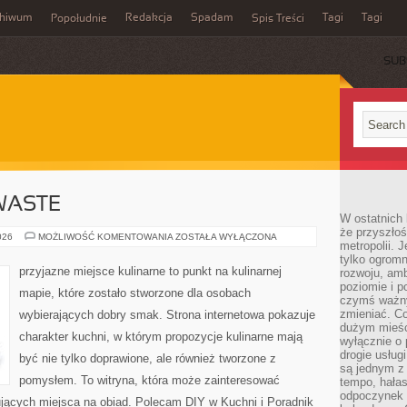
chiwum
Redakcja
Spadam
Tagi
Tagi
Popołudnie
Spis Treści
SUB
WASTE
W ostatnich 
że przyszłoś
PRZEPISY
026
MOŻLIWOŚĆ KOMENTOWANIA
ZOSTAŁA WYŁĄCZONA
metropolii. 
ZERO-
WASTE
tylko ogromn
przyjazne miejsce kulinarne to punkt na kulinarnej
rozwoju, amb
poziomie i p
mapie, które zostało stworzone dla osobach
czymś ważny
zmieniać. C
wybierających dobry smak. Strona internetowa pokazuje
dużym mieśc
charakter kuchni, w którym propozycje kulinarne mają
wyłącznie o 
drogie usług
być nie tylko doprawione, ale również tworzone z
są jednym z
pomysłem. To witryna, która może zainteresować
tempo, hałas
odpoczynek 
ujących miejsca na obiad. Polecam DIY w Kuchni i Poradnik