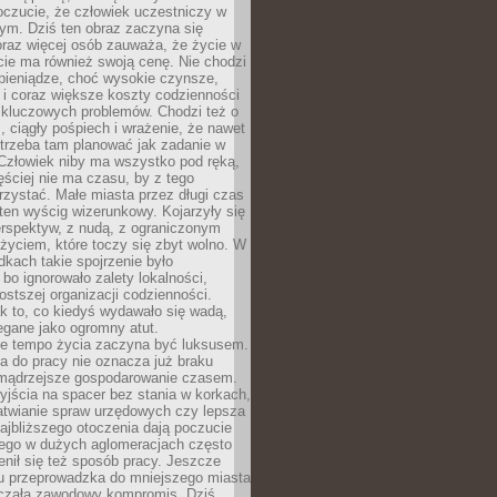
oczucie, że człowiek uczestniczy w
m. Dziś ten obraz zaczyna się
oraz więcej osób zauważa, że życie w
ie ma również swoją cenę. Nie chodzi
pieniądze, choć wysokie czynsze,
i i coraz większe koszty codzienności
 kluczowych problemów. Chodzi też o
, ciągły pośpiech i wrażenie, że nawet
trzeba tam planować jak zadanie w
 Człowiek niby ma wszystko pod ręką,
ęściej nie ma czasu, by z tego
zystać. Małe miasta przez długi czas
ten wyścig wizerunkowy. Kojarzyły się
erspektyw, z nudą, z ograniczonym
życiem, które toczy się zbyt wolno. W
dkach takie spojrzenie było
bo ignorowało zalety lokalności,
rostszej organizacji codzienności.
ak to, co kiedyś wydawało się wadą,
egane jako ogromny atut.
ze tempo życia zaczyna być luksusem.
a do pracy nie oznacza już braku
e mądrzejsze gospodarowanie czasem.
jścia na spacer bez stania w korkach,
atwianie spraw urzędowych czy lepsza
jbliższego otoczenia dają poczucie
órego w dużych aglomeracjach często
enił się też sposób pracy. Jeszcze
mu przeprowadzka do mniejszego miasta
czała zawodowy kompromis. Dziś