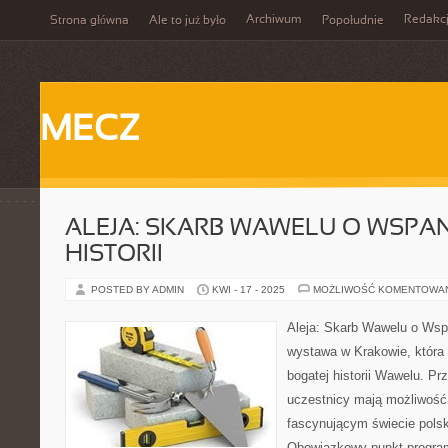
Archiwum
Redakc
Strona główna
Ale to już było
Popołudnie
MECZ
ALEJA: SKARB WAWELU O WSPAN
HISTORII
POSTED BY ADMIN
KWI - 17 - 2025
MOŻLIWOŚĆ KOMENTOWA
Aleja: Skarb Wawelu o Wspan
wystawa w Krakowie, która
bogatej historii Wawelu. Pr
uczestnicy mają możliwość
fascynującym świecie polsk
Obowiązkowy punkt programu