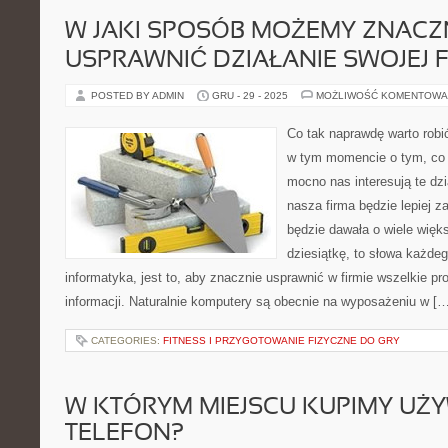
W JAKI SPOSÓB MOŻEMY ZNACZ
USPRAWNIĆ DZIAŁANIE SWOJEJ 
POSTED BY ADMIN
GRU - 29 - 2025
MOŻLIWOŚĆ KOMENTOWA
Co tak naprawdę warto rob
w tym momencie o tym, co tr
mocno nas interesują te dzi
nasza firma będzie lepiej z
będzie dawała o wiele więk
dziesiątkę, to słowa każde
informatyka, jest to, aby znacznie usprawnić w firmie wszelkie pr
informacji. Naturalnie komputery są obecnie na wyposażeniu w […
CATEGORIES:
FITNESS I PRZYGOTOWANIE FIZYCZNE DO GRY
W KTÓRYM MIEJSCU KUPIMY UŻ
TELEFON?