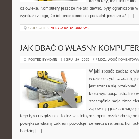
komputery, lecz także inne
człowieka. Komputery jeszcze nie tak dawno, były ograniczone w
wynikało z tego, że ich producenci nie posiadali jeszcze aż […]
CATEGORIES:
MEDYCYNA RATUNKOWA
JAK DBAĆ O WŁASNY KOMPUTER
POSTED BY ADMIN
GRU - 29 - 2025
MOŻLIWOŚĆ KOMENTOWA
W jaki sposób zadbać o wł
w dzisiejszych czasach, je
jest szansa się przekonać,
które występują aktualnie w
szczególnie mają różne ele
zapewniają jeszcze więcej 
tego typu urządzenia. To też w istotnym stopniu przekłada się na 
powiększa własny zakres i powoduje, że wiedza na temat komput
bardziej […]