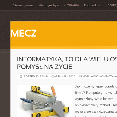
Archiwum
Redakc
Strona główna
Ale to już było
Popołudnie
MECZ
INFORMATYKA, TO DLA WIELU OS
POMYSŁ NA ŻYCIE
POSTED BY ADMIN
GRU - 29 - 2025
MOŻLIWOŚĆ KOMENTOWA
Jak możemy lepiej poradzić
firmie? Komputery, to wynal
wynaleziony wiele lat temu
on niesamowity rozkwit. Je
rozwija się cała dziedzina t