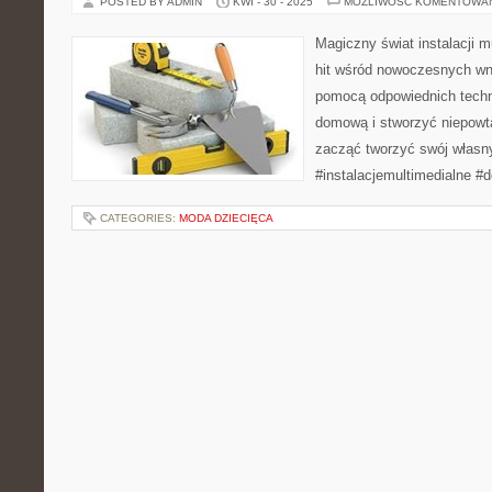
POSTED BY ADMIN
KWI - 30 - 2025
MOŻLIWOŚĆ KOMENTOWA
Magiczny świat instalacji m
hit wśród nowoczesnych wnę
pomocą odpowiednich techno
domową i stworzyć niepowt
zacząć tworzyć swój własn
#instalacjemultimedialne #
CATEGORIES:
MODA DZIECIĘCA