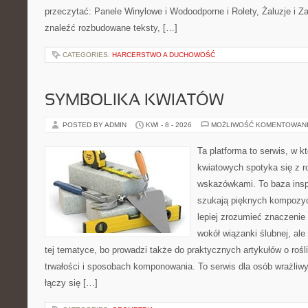
przeczytać: Panele Winylowe i Wodoodporne i Rolety, Żaluzje i Z
znaleźć rozbudowane teksty, […]
CATEGORIES:
HARCERSTWO A DUCHOWOŚĆ
SYMBOLIKA KWIATÓW
POSTED BY ADMIN
KWI - 8 - 2026
MOŻLIWOŚĆ KOMENTOWAN
Ta platforma to serwis, w 
kwiatowych spotyka się z 
wskazówkami. To baza inspir
szukają pięknych kompozyc
lepiej zrozumieć znaczenie
wokół wiązanki ślubnej, al
tej tematyce, bo prowadzi także do praktycznych artykułów o roś
trwałości i sposobach komponowania. To serwis dla osób wrażliwy
łączy się […]