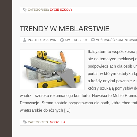
CATEGORIES:
ŻYCIE SZKOŁY
TRENDY W MEBLARSTWIE
POSTED BY ADMIN
KWI - 13 - 2026
MOŻLIWOŚĆ KOMENTOWA
Italsystem to współczesna p
się na tematyce meblowej 
podpowiedziach dla osób ur
portal, w którym estetyka ł
a każdy artykuł powstaje z
którzy szukają pomysłów 
wnętrz i szeroko rozumianego komfortu. Nowości to Meble Premium
Renowacje. Strona została przygotowana dla osób, które chcą traf
wnętrzarskie do różnych […]
CATEGORIES:
MOBZILLA