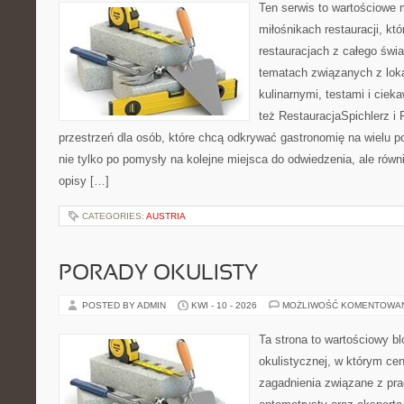
Ten serwis to wartościowe 
miłośnikach restauracji, któ
restauracjach z całego świa
tematach związanych z lok
kulinarnymi, testami i cie
też RestauracjaSpichlerz i 
przestrzeń dla osób, które chcą odkrywać gastronomię na wielu po
nie tylko po pomysły na kolejne miejsca do odwiedzenia, ale równi
opisy […]
CATEGORIES:
AUSTRIA
PORADY OKULISTY
POSTED BY ADMIN
KWI - 10 - 2026
MOŻLIWOŚĆ KOMENTOWA
Ta strona to wartościowy b
okulistycznej, w którym cen
zagadnienia związane z prac