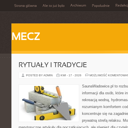
Archiwum
Redakc
Strona główna
Ale to już było
Popołudnie
MECZ
RYTUAŁY I TRADYCJE
POSTED BY ADMIN
KWI - 17 - 2026
MOŻLIWOŚĆ KOMENTOWA
SaunaWadowice.pl to roz
informacji dla osób, które in
rekreacją wodną, hydromas
rozumianym komfortem codz
koncentruje się na zagadni
prywatną strefą relaksu. M
merytoryczne artykuły dla początkujących, ale również dla czyte