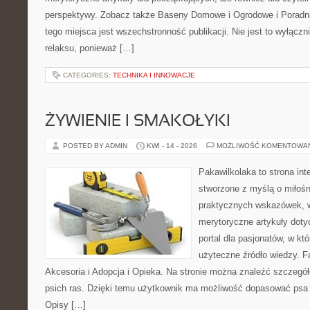
perspektywy. Zobacz także Baseny Domowe i Ogrodowe i Poradni
tego miejsca jest wszechstronność publikacji. Nie jest to wyłączni
relaksu, ponieważ […]
CATEGORIES:
TECHNIKA I INNOWACJE
ŻYWIENIE I SMAKOŁYKI
POSTED BY ADMIN
KWI - 14 - 2026
MOŻLIWOŚĆ KOMENTOWA
Pakawilkolaka to strona int
stworzone z myślą o miłośn
praktycznych wskazówek, w
merytoryczne artykuły doty
portal dla pasjonatów, w któ
użyteczne źródło wiedzy. Fa
Akcesoria i Adopcja i Opieka. Na stronie można znaleźć szczegół
psich ras. Dzięki temu użytkownik ma możliwość dopasować psa 
Opisy […]