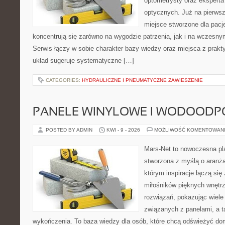
optometrysty oraz eksperta
optycznych. Już na pierwszy
miejsce stworzone dla pacj
koncentrują się zarówno na wygodzie patrzenia, jak i na wczes
Serwis łączy w sobie charakter bazy wiedzy oraz miejsca z prak
układ sugeruje systematyczne […]
CATEGORIES:
HYDRAULICZNE I PNEUMATYCZNE ZAWIESZENIE
PANELE WINYLOWE I WODOODP
POSTED BY ADMIN
KWI - 9 - 2026
MOŻLIWOŚĆ KOMENTOWAN
Mars-Net to nowoczesna pla
stworzona z myślą o aranżac
którym inspiracje łączą się 
miłośników pięknych wnętr
rozwiązań, pokazując wiele
związanych z panelami, a 
wykończenia. To baza wiedzy dla osób, które chcą odświeżyć do