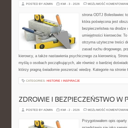
POSTED BY ADMIN
KWI - 3 - 2026
MOŻLIWOŚĆ KOMENTOWAN
strona ODTJ Bolesławiec to
która poświęcona jest obsz
bezpieczeństwa na drodze 
umiejętności kierowców. To 
otrzyma użyteczne treści do
zasad ruchu drogowego, pr
kierowcy, a także nastawienia psychicznego za kierownicą. Stron
myślą o osobach początkujących, ale również o bardziej doświa
którzy pragną świadomie poszerzać wiedzę. Kategorie na stronie
CATEGORIES:
HISTORIE I INSPIRACJE
ZDROWIE I BEZPIECZEŃSTWO W
POSTED BY ADMIN
KWI - 2 - 2026
MOŻLIWOŚĆ KOMENTOWAN
Przygotowałem opis oparty 
przedstawia się jako serwis 