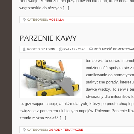
Renowacje. Strona została przygotowana dla osób, które chcą traf
wnętrzarskie do różnych […]
CATEGORIES:
MOBZILLA
PARZENIE KAWY
POSTED BY ADMIN
KWI - 12 - 2026
MOŻLIWOŚĆ KOMENTOWA
ten serwis to serwis intern
codzienność spotyka się z 
zamiłowanie do aromatyczn
praktyczne porady, interesu
dawkę wiedzy. To serwis te
stworzony dla miłośników 
rozgrzewające napoje, a także dla tych, którzy po prostu chcą lep
związane z parzeniem ulubionych napojów. Polecam Parzenie K
stronie można znaleźć […]
CATEGORIES:
OGRODY TEMATYCZNE