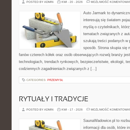
POSTED BY ADMIN
KWI - 20 - 2026
MOŻLIWOŚĆ KOMENTOWA
Auto Jarmark to dynamiczna
interesują się światem poj
myślą o czytelnikach, któr
tematach związanych z aut
szukają treści podanych w 
sposób. Strona skupia się 
fanów czterech kółek oraz osób obserwujących rozwój branży je
technologiach, trendach rynkowych, bezpieczeństwie, ekologii, t
codziennych zagadnieniach związanych z […]
CATEGORIES:
PRZEMYSŁ
RYTUAŁY I TRADYCJE
POSTED BY ADMIN
KWI - 17 - 2026
MOŻLIWOŚĆ KOMENTOWA
SaunaWadowice.pl to roz
informacji dla osób, które in