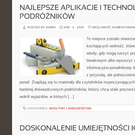
NAJLEPSZE APLIKACJE I TECHNO
PODRÓŻNIKÓW
POSTED BY ADMIN
KWI - 4 - 2026
MOŻLIWOŚĆ KOMENTOWAN
To miejsce zostało stworz
kochających wolność, które 
wtedy, gdy mogą ruszyć pr
biwakowym albo wyruszyć w
informacyjno-poradnikowy dl
z przyrodą, ale jednocześn
porad. Znajdują się tu materiały dla czytelników rozpoczynającyc
bardziej doświadczonych podróżników, którzy chcą stale poszerza
wokół wyjazdów, w których […]
CATEGORIES:
MODLITWY I NABOŻEŃSTWA
DOSKONALENIE UMIEJĘTNOŚCI 