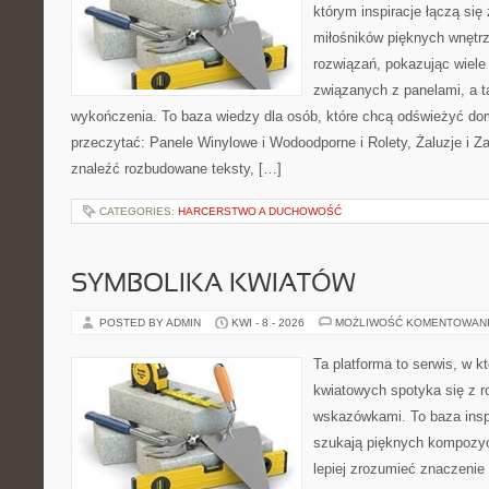
którym inspiracje łączą się 
miłośników pięknych wnętr
rozwiązań, pokazując wiele
związanych z panelami, a 
wykończenia. To baza wiedzy dla osób, które chcą odświeżyć do
przeczytać: Panele Winylowe i Wodoodporne i Rolety, Żaluzje i Z
znaleźć rozbudowane teksty, […]
CATEGORIES:
HARCERSTWO A DUCHOWOŚĆ
SYMBOLIKA KWIATÓW
POSTED BY ADMIN
KWI - 8 - 2026
MOŻLIWOŚĆ KOMENTOWAN
Ta platforma to serwis, w 
kwiatowych spotyka się z 
wskazówkami. To baza inspir
szukają pięknych kompozyc
lepiej zrozumieć znaczenie