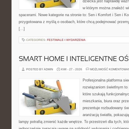
dziecka jest naprawdę ważn
w którym można znaleźć wi
spacerami. Nowe kategorie na stronie to: Sen i Komfort i Sen i Ko
przygotowana z myślą o osobach, które chcą podejmować przem
[…]
CATEGORIES:
FESTIWALE I WYDARZENIA
SMART HOME I INTELIGENTNE OŚ
POSTED BY ADMIN
KWI - 27 - 2026
MOŻLIWOŚĆ KOMENTOWA
Profesjonalna platforma si
rozwiązaniom świetlnym to 
które szukają funkcjonalnyc
mieszkania, biura oraz prz
prezentuje rozbudowany św
aranżacją światła, pokazuj
lampy potrafią zmienić każde wnętrze. To przestrzeń dla tych, któ
jednocześnie zwracają uwagę na solidność wykonania i codzienny