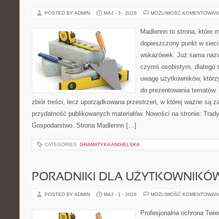
POSTED BY ADMIN
MAJ - 3 - 2026
MOŻLIWOŚĆ KOMENTOWAN
Madlennn to strona, które 
dopieszczony punkt w sieci
wskazówek. Już sama nazwa
czymś osobistym, dlatego 
uwagę użytkowników, którzy
do prezentowania tematów. 
zbiór treści, lecz uporządkowana przestrzeń, w której ważne są za
przydatność publikowanych materiałów. Nowości na stronie: Tradyc
Gospodarstwo. Strona Madlennn […]
CATEGORIES:
GRAMATYKA ANGIELSKA
PORADNIKI DLA UŻYTKOWNIKÓ
POSTED BY ADMIN
MAJ - 1 - 2026
MOŻLIWOŚĆ KOMENTOWAN
Profesjonalna ochrona Twier