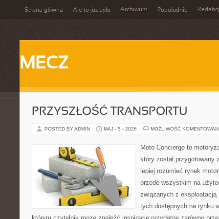
Archiwum
Redakc
Strona główna
Ale to już było
Popołudnie
MECZ
PRZYSZŁOŚĆ TRANSPORTU
POSTED BY ADMIN
MAJ - 5 - 2026
MOŻLIWOŚĆ KOMENTOWAN
Moto Concierge to motoryz
który został przygotowany
lepiej rozumieć rynek motor
przede wszystkim na użyte
związanych z eksploatacj
tych dostępnych na rynku w
którym czytelnik może znaleźć inspiracje przydatne zarówno prze