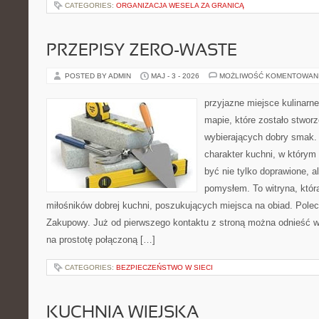
CATEGORIES:
ORGANIZACJA WESELA ZA GRANICĄ
PRZEPISY ZERO-WASTE
POSTED BY ADMIN
MAJ - 3 - 2026
MOŻLIWOŚĆ KOMENTOWAN
przyjazne miejsce kulinarne
mapie, które zostało stwor
wybierających dobry smak. 
charakter kuchni, w którym
być nie tylko doprawione, a
pomysłem. To witryna, któ
miłośników dobrej kuchni, poszukujących miejsca na obiad. Pole
Zakupowy. Już od pierwszego kontaktu z stroną można odnieść wr
na prostotę połączoną […]
CATEGORIES:
BEZPIECZEŃSTWO W SIECI
KUCHNIA WIEJSKA