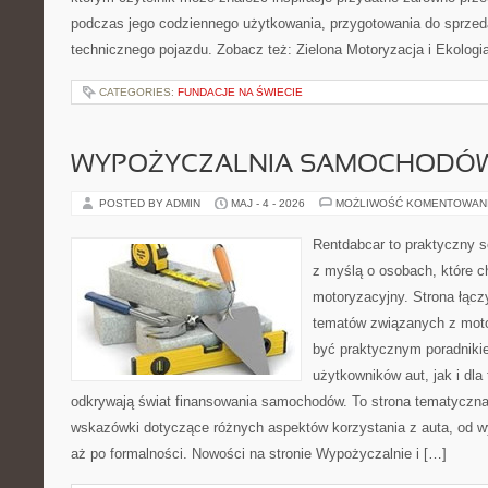
podczas jego codziennego użytkowania, przygotowania do sprze
technicznego pojazdu. Zobacz też: Zielona Motoryzacja i Ekologia
CATEGORIES:
FUNDACJE NA ŚWIECIE
WYPOŻYCZALNIA SAMOCHODÓ
POSTED BY ADMIN
MAJ - 4 - 2026
MOŻLIWOŚĆ KOMENTOWAN
Rentdabcar to praktyczny s
z myślą o osobach, które c
motoryzacyjny. Strona łącz
tematów związanych z moto
być praktycznym poradniki
użytkowników aut, jak i dla 
odkrywają świat finansowania samochodów. To strona tematyczn
wskazówki dotyczące różnych aspektów korzystania z auta, od 
aż po formalności. Nowości na stronie Wypożyczalnie i […]