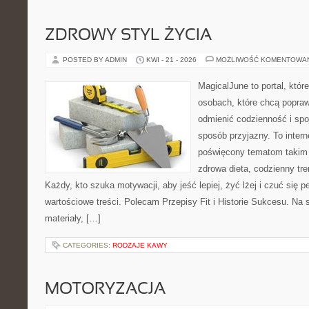
ZDROWY STYL ŻYCIA
POSTED BY ADMIN
KWI - 21 - 2026
MOŻLIWOŚĆ KOMENTOWA
MagicalJune to portal, któr
osobach, które chcą popra
odmienić codzienność i spo
sposób przyjazny. To inter
poświęcony tematom takim 
zdrowa dieta, codzienny tre
Każdy, kto szuka motywacji, aby jeść lepiej, żyć lżej i czuć się pe
wartościowe treści. Polecam Przepisy Fit i Historie Sukcesu. Na 
materiały, […]
CATEGORIES:
RODZAJE KAWY
MOTORYZACJA