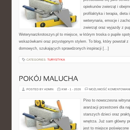
opiekunów zwierząt i obejmu
profilaktyka i terapia, dieta
weterynaria, emocje i zach
zwierząt oraz wyjazdy z pu
Weterynarzkrotoszyn.pl to miejsce, w którym troska o pupile spo
wskazówkami oraz przystępnym stylem. To blog, który powstał z m
domowych, szukających sprawdzonych inspiracji […]
CATEGORIES:
TURYSTYKA
POKÓJ MALUCHA
POSTED BY ADMIN
KWI - 1 - 2026
MOŻLIWOŚĆ KOMENTOWAN
Pino to nowoczesna witryna,
aranżacji przestrzeni dla n
starszych dzieci oraz prak
wnętrza. Już sam główny p
jest to miejsce poświęcon