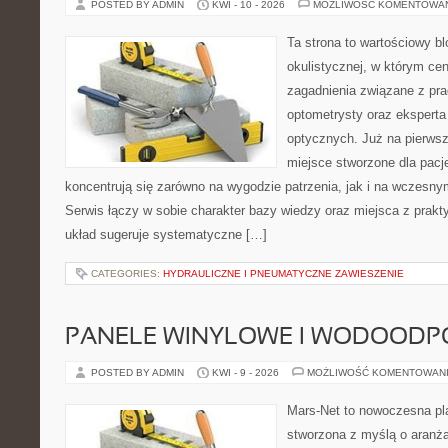
POSTED BY ADMIN
KWI - 10 - 2026
MOŻLIWOŚĆ KOMENTOWA
Ta strona to wartościowy b
okulistycznej, w którym cen
zagadnienia związane z prac
optometrysty oraz eksperta
optycznych. Już na pierwszy
miejsce stworzone dla pacj
koncentrują się zarówno na wygodzie patrzenia, jak i na wczes
Serwis łączy w sobie charakter bazy wiedzy oraz miejsca z prak
układ sugeruje systematyczne […]
CATEGORIES:
HYDRAULICZNE I PNEUMATYCZNE ZAWIESZENIE
PANELE WINYLOWE I WODOODP
POSTED BY ADMIN
KWI - 9 - 2026
MOŻLIWOŚĆ KOMENTOWAN
Mars-Net to nowoczesna pla
stworzona z myślą o aranżac