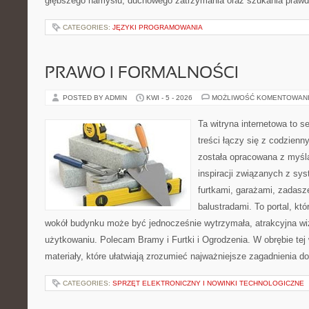
głębszego namysłu, duchowego zatrzymania oraz szukania prawd
CATEGORIES:
JĘZYKI PROGRAMOWANIA
PRAWO I FORMALNOŚCI
POSTED BY ADMIN
KWI - 5 - 2026
MOŻLIWOŚĆ KOMENTOWAN
Ta witryna internetowa to s
treści łączy się z codzien
została opracowana z myśl
inspiracji związanych z sy
furtkami, garażami, zadasz
balustradami. To portal, kt
wokół budynku może być jednocześnie wytrzymała, atrakcyjna wi
użytkowaniu. Polecam Bramy i Furtki i Ogrodzenia. W obrębie tej 
materiały, które ułatwiają zrozumieć najważniejsze zagadnienia d
CATEGORIES:
SPRZĘT ELEKTRONICZNY I NOWINKI TECHNOLOGICZNE