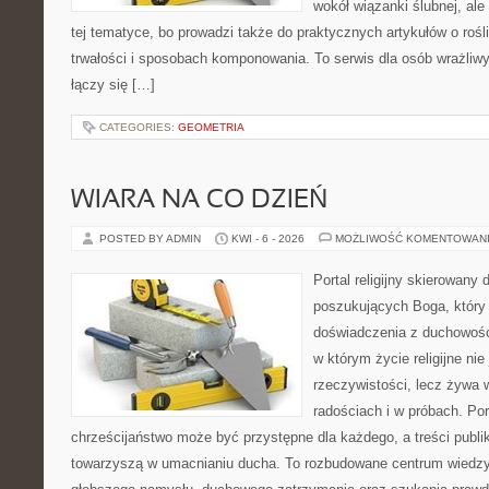
wokół wiązanki ślubnej, al
tej tematyce, bo prowadzi także do praktycznych artykułów o roś
trwałości i sposobach komponowania. To serwis dla osób wrażliwy
łączy się […]
CATEGORIES:
GEOMETRIA
WIARA NA CO DZIEŃ
POSTED BY ADMIN
KWI - 6 - 2026
MOŻLIWOŚĆ KOMENTOWAN
Portal religijny skierowany 
poszukujących Boga, który
doświadczenia z duchowości
w którym życie religijne ni
rzeczywistości, lecz żywa 
radościach i w próbach. Por
chrześcijaństwo może być przystępne dla każdego, a treści publi
towarzyszą w umacnianiu ducha. To rozbudowane centrum wiedzy,