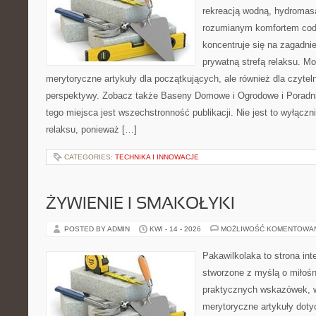
rekreacją wodną, hydromas
rozumianym komfortem codz
koncentruje się na zagadni
prywatną strefą relaksu. M
merytoryczne artykuły dla początkujących, ale również dla czyte
perspektywy. Zobacz także Baseny Domowe i Ogrodowe i Poradni
tego miejsca jest wszechstronność publikacji. Nie jest to wyłączni
relaksu, ponieważ […]
CATEGORIES:
TECHNIKA I INNOWACJE
ŻYWIENIE I SMAKOŁYKI
POSTED BY ADMIN
KWI - 14 - 2026
MOŻLIWOŚĆ KOMENTOWA
Pakawilkolaka to strona int
stworzone z myślą o miłośn
praktycznych wskazówek, w
merytoryczne artykuły doty