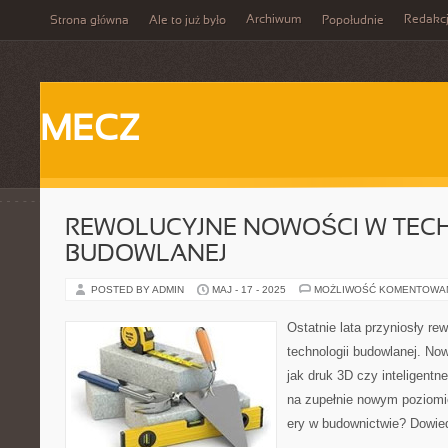
Archiwum
Redakc
Strona główna
Ale to już było
Popołudnie
MECZ
REWOLUCYJNE NOWOŚCI W TEC
BUDOWLANEJ
POSTED BY ADMIN
MAJ - 17 - 2025
MOŻLIWOŚĆ KOMENTOWA
Ostatnie lata przyniosły re
technologii budowlanej. No
jak druk 3D czy inteligentne
na zupełnie nowym poziomi
ery w budownictwie? Dowied