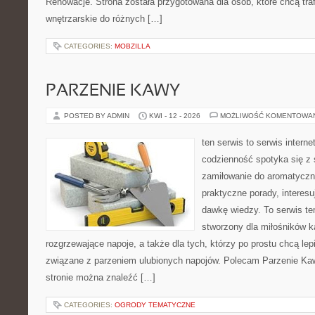
Renowacje. Strona została przygotowana dla osób, które chcą traf
wnętrzarskie do różnych […]
CATEGORIES:
MOBZILLA
PARZENIE KAWY
POSTED BY ADMIN
KWI - 12 - 2026
MOŻLIWOŚĆ KOMENTOWA
ten serwis to serwis intern
codzienność spotyka się z 
zamiłowanie do aromatyczn
praktyczne porady, interesu
dawkę wiedzy. To serwis te
stworzony dla miłośników 
rozgrzewające napoje, a także dla tych, którzy po prostu chcą lep
związane z parzeniem ulubionych napojów. Polecam Parzenie K
stronie można znaleźć […]
CATEGORIES:
OGRODY TEMATYCZNE