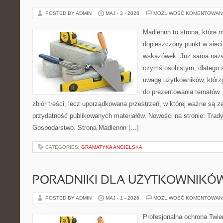
POSTED BY ADMIN
MAJ - 3 - 2026
MOŻLIWOŚĆ KOMENTOWAN
Madlennn to strona, które 
dopieszczony punkt w sieci
wskazówek. Już sama nazwa
czymś osobistym, dlatego 
uwagę użytkowników, którzy
do prezentowania tematów. 
zbiór treści, lecz uporządkowana przestrzeń, w której ważne są za
przydatność publikowanych materiałów. Nowości na stronie: Tradyc
Gospodarstwo. Strona Madlennn […]
CATEGORIES:
GRAMATYKA ANGIELSKA
PORADNIKI DLA UŻYTKOWNIKÓ
POSTED BY ADMIN
MAJ - 1 - 2026
MOŻLIWOŚĆ KOMENTOWAN
Profesjonalna ochrona Twier