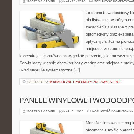
POSTED BY ADMIN
KWI - 10 - 2026
MOŻLIWOŚĆ KOMENTOWA
Ta strona to wartościowy b
okulistycznej, w którym cen
zagadnienia związane z prac
optometrysty oraz eksperta
optycznych. Już na pierwszy
miejsce stworzone dla pacj
koncentrują się zarówno na wygodzie patrzenia, jak i na wczes
Serwis łączy w sobie charakter bazy wiedzy oraz miejsca z prak
układ sugeruje systematyczne […]
CATEGORIES:
HYDRAULICZNE I PNEUMATYCZNE ZAWIESZENIE
PANELE WINYLOWE I WODOODP
POSTED BY ADMIN
KWI - 9 - 2026
MOŻLIWOŚĆ KOMENTOWAN
Mars-Net to nowoczesna pla
stworzona z myślą o aranżac