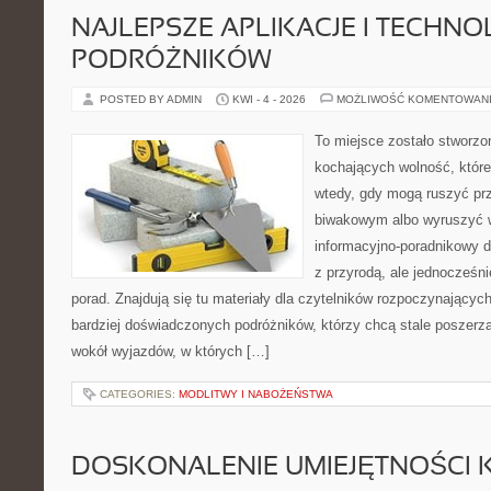
NAJLEPSZE APLIKACJE I TECHNO
PODRÓŻNIKÓW
POSTED BY ADMIN
KWI - 4 - 2026
MOŻLIWOŚĆ KOMENTOWAN
To miejsce zostało stworz
kochających wolność, które 
wtedy, gdy mogą ruszyć pr
biwakowym albo wyruszyć w
informacyjno-poradnikowy dl
z przyrodą, ale jednocześn
porad. Znajdują się tu materiały dla czytelników rozpoczynającyc
bardziej doświadczonych podróżników, którzy chcą stale poszerza
wokół wyjazdów, w których […]
CATEGORIES:
MODLITWY I NABOŻEŃSTWA
DOSKONALENIE UMIEJĘTNOŚCI 