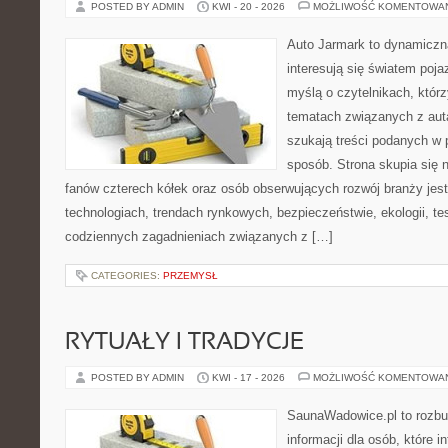
POSTED BY ADMIN
KWI - 20 - 2026
MOŻLIWOŚĆ KOMENTOWA
Auto Jarmark to dynamiczna
interesują się światem poj
myślą o czytelnikach, któr
tematach związanych z aut
szukają treści podanych w 
sposób. Strona skupia się 
fanów czterech kółek oraz osób obserwujących rozwój branży je
technologiach, trendach rynkowych, bezpieczeństwie, ekologii, t
codziennych zagadnieniach związanych z […]
CATEGORIES:
PRZEMYSŁ
RYTUAŁY I TRADYCJE
POSTED BY ADMIN
KWI - 17 - 2026
MOŻLIWOŚĆ KOMENTOWA
SaunaWadowice.pl to roz
informacji dla osób, które in