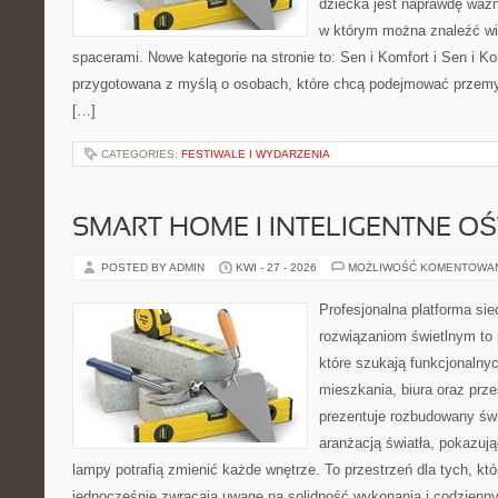
dziecka jest naprawdę ważn
w którym można znaleźć wi
spacerami. Nowe kategorie na stronie to: Sen i Komfort i Sen i Ko
przygotowana z myślą o osobach, które chcą podejmować przem
[…]
CATEGORIES:
FESTIWALE I WYDARZENIA
SMART HOME I INTELIGENTNE OŚ
POSTED BY ADMIN
KWI - 27 - 2026
MOŻLIWOŚĆ KOMENTOWA
Profesjonalna platforma si
rozwiązaniom świetlnym to 
które szukają funkcjonalnyc
mieszkania, biura oraz prz
prezentuje rozbudowany św
aranżacją światła, pokazuj
lampy potrafią zmienić każde wnętrze. To przestrzeń dla tych, któ
jednocześnie zwracają uwagę na solidność wykonania i codzienny