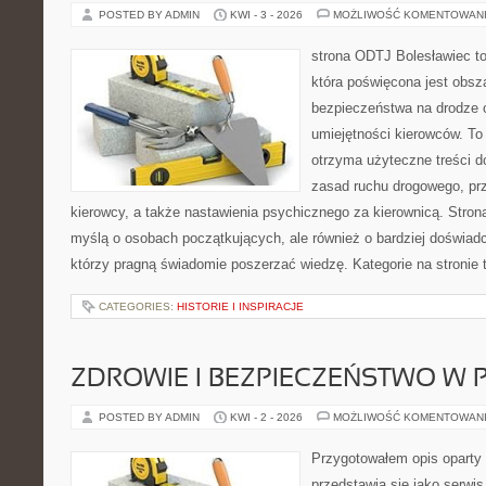
POSTED BY ADMIN
KWI - 3 - 2026
MOŻLIWOŚĆ KOMENTOWAN
strona ODTJ Bolesławiec to
która poświęcona jest obsz
bezpieczeństwa na drodze 
umiejętności kierowców. To 
otrzyma użyteczne treści do
zasad ruchu drogowego, pr
kierowcy, a także nastawienia psychicznego za kierownicą. Stron
myślą o osobach początkujących, ale również o bardziej doświa
którzy pragną świadomie poszerzać wiedzę. Kategorie na stronie
CATEGORIES:
HISTORIE I INSPIRACJE
ZDROWIE I BEZPIECZEŃSTWO W
POSTED BY ADMIN
KWI - 2 - 2026
MOŻLIWOŚĆ KOMENTOWAN
Przygotowałem opis oparty 
przedstawia się jako serwis 