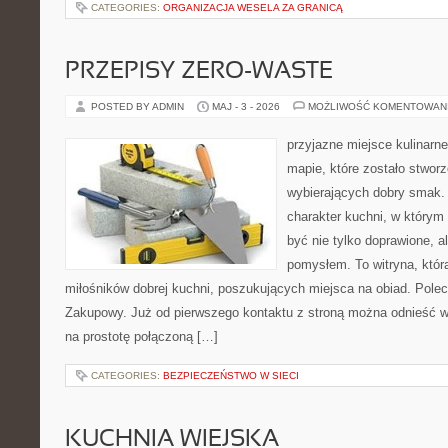
CATEGORIES:
ORGANIZACJA WESELA ZA GRANICĄ
PRZEPISY ZERO-WASTE
POSTED BY ADMIN
MAJ - 3 - 2026
MOŻLIWOŚĆ KOMENTOWAN
przyjazne miejsce kulinarne
mapie, które zostało stwor
wybierających dobry smak. 
charakter kuchni, w którym
być nie tylko doprawione, a
pomysłem. To witryna, któ
miłośników dobrej kuchni, poszukujących miejsca na obiad. Pole
Zakupowy. Już od pierwszego kontaktu z stroną można odnieść wr
na prostotę połączoną […]
CATEGORIES:
BEZPIECZEŃSTWO W SIECI
KUCHNIA WIEJSKA