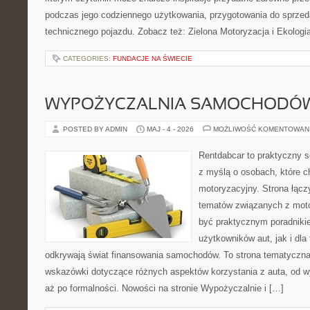
podczas jego codziennego użytkowania, przygotowania do sprze
technicznego pojazdu. Zobacz też: Zielona Motoryzacja i Ekologia
CATEGORIES:
FUNDACJE NA ŚWIECIE
WYPOŻYCZALNIA SAMOCHODÓ
POSTED BY ADMIN
MAJ - 4 - 2026
MOŻLIWOŚĆ KOMENTOWAN
Rentdabcar to praktyczny s
z myślą o osobach, które c
motoryzacyjny. Strona łącz
tematów związanych z moto
być praktycznym poradniki
użytkowników aut, jak i dla 
odkrywają świat finansowania samochodów. To strona tematyczn
wskazówki dotyczące różnych aspektów korzystania z auta, od 
aż po formalności. Nowości na stronie Wypożyczalnie i […]