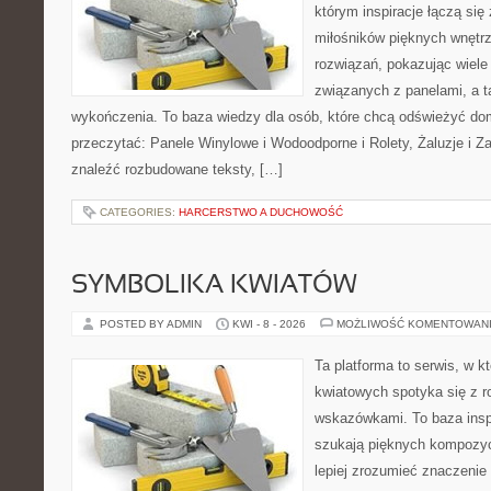
którym inspiracje łączą się 
miłośników pięknych wnętr
rozwiązań, pokazując wiele
związanych z panelami, a 
wykończenia. To baza wiedzy dla osób, które chcą odświeżyć do
przeczytać: Panele Winylowe i Wodoodporne i Rolety, Żaluzje i Z
znaleźć rozbudowane teksty, […]
CATEGORIES:
HARCERSTWO A DUCHOWOŚĆ
SYMBOLIKA KWIATÓW
POSTED BY ADMIN
KWI - 8 - 2026
MOŻLIWOŚĆ KOMENTOWAN
Ta platforma to serwis, w 
kwiatowych spotyka się z 
wskazówkami. To baza inspir
szukają pięknych kompozyc
lepiej zrozumieć znaczenie