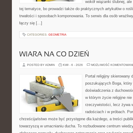
wokół wiązanki ślubnej, al
tej tematyce, bo prowadzi także do praktycznych artykułów o roś
trwałości i sposobach komponowania. To serwis dla osób wrażliwy
łączy się […]
CATEGORIES:
GEOMETRIA
WIARA NA CO DZIEŃ
POSTED BY ADMIN
KWI - 6 - 2026
MOŻLIWOŚĆ KOMENTOWAN
Portal religijny skierowany 
poszukujących Boga, który
doświadczenia z duchowości
w którym życie religijne ni
rzeczywistości, lecz żywa 
radościach i w próbach. Por
chrześcijaństwo może być przystępne dla każdego, a treści publi
towarzyszą w umacnianiu ducha. To rozbudowane centrum wiedzy,