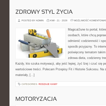
ZDROWY STYL ŻYCIA
POSTED BY ADMIN
KWI - 21 - 2026
MOŻLIWOŚĆ KOMENTOWA
MagicalJune to portal, któr
osobach, które chcą popra
odmienić codzienność i spo
sposób przyjazny. To inter
poświęcony tematom takim 
zdrowa dieta, codzienny tre
Każdy, kto szuka motywacji, aby jeść lepiej, żyć lżej i czuć się pe
wartościowe treści. Polecam Przepisy Fit i Historie Sukcesu. Na 
materiały, […]
CATEGORIES:
RODZAJE KAWY
MOTORYZACJA