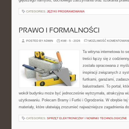
głębszego namysłu, duchowego zatrzymania oraz szukania prawd
CATEGORIES:
JĘZYKI PROGRAMOWANIA
PRAWO I FORMALNOŚCI
POSTED BY ADMIN
KWI - 5 - 2026
MOŻLIWOŚĆ KOMENTOWAN
Ta witryna internetowa to s
treści łączy się z codzien
została opracowana z myśl
inspiracji związanych z sy
furtkami, garażami, zadasz
balustradami. To portal, kt
wokół budynku może być jednocześnie wytrzymała, atrakcyjna wi
użytkowaniu. Polecam Bramy i Furtki i Ogrodzenia. W obrębie tej 
materiały, które ułatwiają zrozumieć najważniejsze zagadnienia d
CATEGORIES:
SPRZĘT ELEKTRONICZNY I NOWINKI TECHNOLOGICZNE