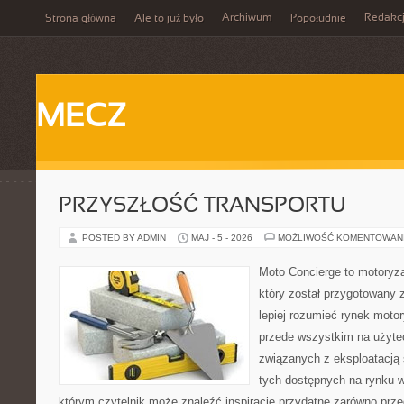
Archiwum
Redakc
Strona główna
Ale to już było
Popołudnie
MECZ
PRZYSZŁOŚĆ TRANSPORTU
POSTED BY ADMIN
MAJ - 5 - 2026
MOŻLIWOŚĆ KOMENTOWAN
Moto Concierge to motoryz
który został przygotowany
lepiej rozumieć rynek motor
przede wszystkim na użyte
związanych z eksploatacj
tych dostępnych na rynku w
którym czytelnik może znaleźć inspiracje przydatne zarówno prze