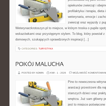
opiekunów zwierząt i obejmu
profilaktyka i terapia, dieta
weterynaria, emocje i zach
zwierząt oraz wyjazdy z pu
Weterynarzkrotoszyn.pl to miejsce, w którym troska o pupile spo
wskazówkami oraz przystępnym stylem. To blog, który powstał z m
domowych, szukających sprawdzonych inspiracji […]
CATEGORIES:
TURYSTYKA
POKÓJ MALUCHA
POSTED BY ADMIN
KWI - 1 - 2026
MOŻLIWOŚĆ KOMENTOWAN
Pino to nowoczesna witryna,
aranżacji przestrzeni dla n
starszych dzieci oraz prak
wnętrza. Już sam główny p
jest to miejsce poświęcon