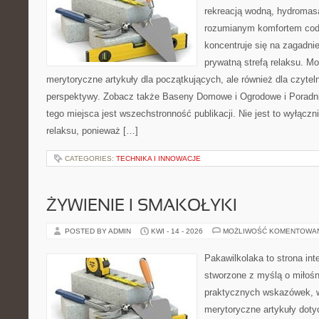
rekreacją wodną, hydromas
rozumianym komfortem codz
koncentruje się na zagadni
prywatną strefą relaksu. M
merytoryczne artykuły dla początkujących, ale również dla czyte
perspektywy. Zobacz także Baseny Domowe i Ogrodowe i Poradni
tego miejsca jest wszechstronność publikacji. Nie jest to wyłączni
relaksu, ponieważ […]
CATEGORIES:
TECHNIKA I INNOWACJE
ŻYWIENIE I SMAKOŁYKI
POSTED BY ADMIN
KWI - 14 - 2026
MOŻLIWOŚĆ KOMENTOWA
Pakawilkolaka to strona int
stworzone z myślą o miłośn
praktycznych wskazówek, w
merytoryczne artykuły doty