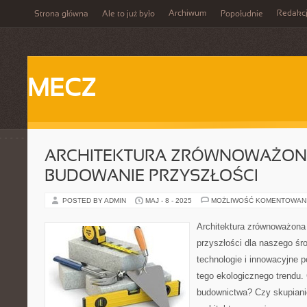
Archiwum
Redakc
Strona główna
Ale to już było
Popołudnie
MECZ
ARCHITEKTURA ZRÓWNOWAŻON
BUDOWANIE PRZYSZŁOŚCI
POSTED BY ADMIN
MAJ - 8 - 2025
MOŻLIWOŚĆ KOMENTOWAN
Architektura zrównoważona 
przyszłości dla naszego ś
technologie i innowacyjne p
tego ekologicznego trendu. 
budownictwa? Czy skupiani