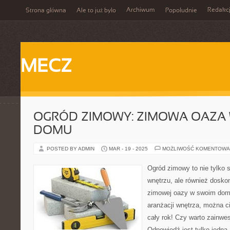
Archiwum
Redakc
Strona główna
Ale to już było
Popołudnie
MECZ
OGRÓD ZIMOWY: ZIMOWA OAZA
DOMU
POSTED BY ADMIN
MAR - 19 - 2025
MOŻLIWOŚĆ KOMENTOWA
Ogród zimowy to nie tylko 
wnętrzu, ale również dosko
zimowej oazy w swoim domu.
aranżacji wnętrza, można ci
cały rok! Czy warto zainw
Odpowiedź jest tylko jedna 