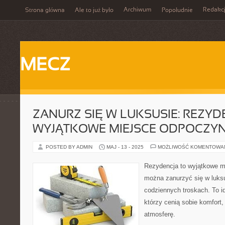
Archiwum
Redakc
Strona główna
Ale to już było
Popołudnie
MECZ
ZANURZ SIĘ W LUKSUSIE: REZYD
WYJĄTKOWE MIEJSCE ODPOCZY
POSTED BY ADMIN
MAJ - 13 - 2025
MOŻLIWOŚĆ KOMENTOWA
Rezydencja to wyjątkowe m
można zanurzyć się w luks
codziennych troskach. To id
którzy cenią sobie komfort,
atmosferę.