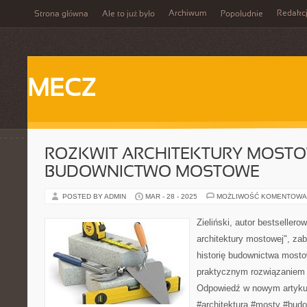
Archiwum
Redakc
Strona główna
Ale to już było
Popołudnie
MECZ
ROZKWIT ARCHITEKTURY MOSTO
BUDOWNICTWO MOSTOWE
POSTED BY ADMIN
MAR - 28 - 2025
MOŻLIWOŚĆ KOMENTOWA
Zieliński, autor bestsellero
architektury mostowej", za
historię budownictwa most
praktycznym rozwiązaniem 
Odpowiedź w nowym artyku
#architektura #mosty #bud