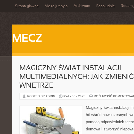
Archiwum
Redakc
Strona główna
Ale to już było
Popołudnie
MECZ
MAGICZNY ŚWIAT INSTALACJI
MULTIMEDIALNYCH: JAK ZMIENI
WNĘTRZE
POSTED BY ADMIN
KWI - 30 - 2025
MOŻLIWOŚĆ KOMENTOWA
Magiczny świat instalacji m
hit wśród nowoczesnych wnę
pomocą odpowiednich techno
domową i stworzyć niepowt