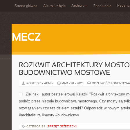
Archiwum
Redakc
Strona główna
Ale to już było
Popołudnie
MECZ
ROZKWIT ARCHITEKTURY MOSTO
BUDOWNICTWO MOSTOWE
POSTED BY ADMIN
MAR - 28 - 2025
MOŻLIWOŚĆ KOMENTOWA
Zieliński, autor bestsellerowej książki "Rozkwit architektury 
podróż przez historię budownictwa mostowego. Czy mosty są tyl
rozwiązaniem czy też dziełem sztuki? Odpowiedź w nowym artyk
#architektura #mosty #budownictwo
CATEGORIES:
SPRZĘT JEŹDZIECKI