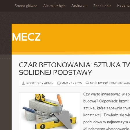
Archiwum
Redakc
Strona główna
Ale to już było
Popołudnie
MECZ
CZAR BETONOWANIA: SZTUKA T
SOLIDNEJ PODSTAWY
POSTED BY ADMIN
MAR - 7 - 2025
MOŻLIWOŚĆ KOMENTOWAN
Czy warto inwestować w so
budowę? Odpowiedź brzmi: 
sztuka, która zapewnia trwa
konstrukcji. Dowiedz się wi
podbudowy w najnowszym a
#fundamenty #betonowanie