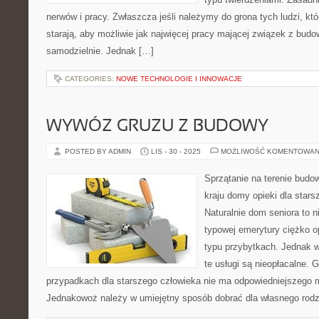
nerwów i pracy. Zwłaszcza jeśli należymy do grona tych ludzi, kt
starają, aby możliwie jak najwięcej pracy mającej związek z b
samodzielnie. Jednak […]
CATEGORIES:
NOWE TECHNOLOGIE I INNOWACJE
WYWÓZ GRUZU Z BUDOWY
POSTED BY ADMIN
LIS - 30 - 2025
MOŻLIWOŚĆ KOMENTOWAN
Sprzątanie na terenie bu
kraju domy opieki dla stars
Naturalnie dom seniora to 
typowej emerytury ciężko op
typu przybytkach. Jednak wc
te usługi są nieopłacalne. 
przypadkach dla starszego człowieka nie ma odpowiedniejszego mi
Jednakowoż należy w umiejętny sposób dobrać dla własnego rodz