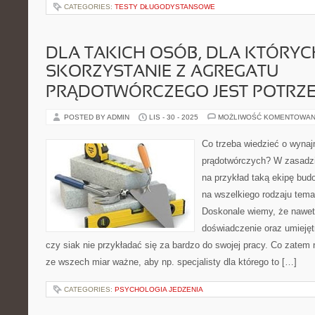
CATEGORIES:
TESTY DŁUGODYSTANSOWE
DLA TAKICH OSÓB, DLA KTÓRYC
SKORZYSTANIE Z AGREGATU
PRĄDOTWÓRCZEGO JEST POTRZ
POSTED BY ADMIN
LIS - 30 - 2025
MOŻLIWOŚĆ KOMENTOWAN
Co trzeba wiedzieć o wyna
prądotwórczych? W zasadzie
na przykład taką ekipę budo
na wszelkiego rodzaju tema
Doskonale wiemy, że nawet 
doświadczenie oraz umiejęt
czy siak nie przykładać się za bardzo do swojej pracy. Co zatem
ze wszech miar ważne, aby np. specjalisty dla którego to […]
CATEGORIES:
PSYCHOLOGIA JEDZENIA