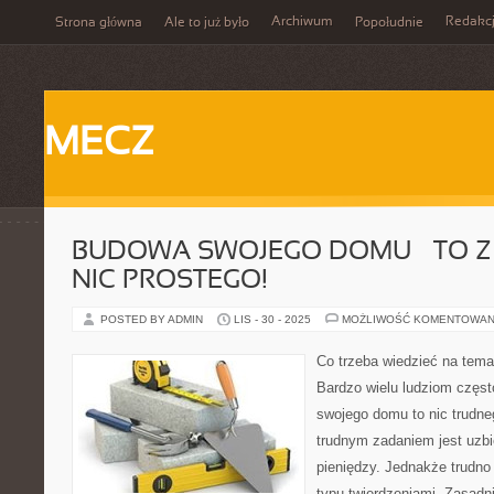
Archiwum
Redakc
Strona główna
Ale to już było
Popołudnie
MECZ
BUDOWA SWOJEGO DOMU – TO Z
NIC PROSTEGO!
POSTED BY ADMIN
LIS - 30 - 2025
MOŻLIWOŚĆ KOMENTOWAN
Co trzeba wiedzieć na tem
Bardzo wielu ludziom częst
swojego domu to nic trudne
trudnym zadaniem jest uzbi
pieniędzy. Jednakże trudno 
typu twierdzeniami. Zasadn