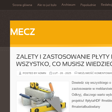
Archiwum
Redakc
Strona główna
Ale to już było
Popołudnie
MECZ
ZALETY I ZASTOSOWANIE PŁYTY 
WSZYSTKO, CO MUSISZ WIEDZIE
POSTED BY ADMIN
LUT - 26 - 2025
MOŻLIWOŚĆ KOMENTOWA
Dowiedz się wszystkiego o p
zastosowanie w meblarstwi
Odkryj, dlaczego warto wyb
projektu! #płytaHDF #mebl
#materiałbudowlany