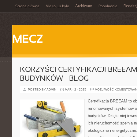
Archiwum
Redakc
Strona główna
Ale to już było
Popołudnie
MECZ
KORZYŚCI CERTYFIKACJI BREEA
BUDYNKÓW – BLOG
POSTED BY ADMIN
MAR - 2 - 2025
MOŻLIWOŚĆ KOMENTOWAN
Certyfikacja BREEAM to obe
renomowanych systemów o
budynków. Dzięki niej inwe
ich nieruchomość spełnia 
ekologiczne i energetyczne