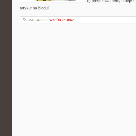
tę prestiżową certyfikację
artykuł na blogu!
CATEGORIES:
WYBÓR ŻŁOBKA