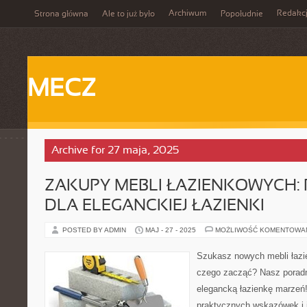
Archiwum
Redakc
Strona główna
Ale to już było
Popołudnie
MECZ
Archive for 27 maja, 2025
ZAKUPY MEBLI ŁAZIENKOWYCH:
DLA ELEGANCKIEJ ŁAZIENKI
POSTED BY ADMIN
MAJ - 27 - 2025
MOŻLIWOŚĆ KOMENTOWA
Szukasz nowych mebli łazi
czego zacząć? Nasz porad
elegancką łazienkę marzeń!
praktycznych wskazówek i i